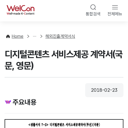
본문 바로가기
WelCon
통합검색
전체메뉴
상
담
·
Home
해외진출계약서식
컨
설
디지털콘텐츠 서비스제공 계약서(국
팅
문, 영문)
2018-02-23
등록일
주요내용