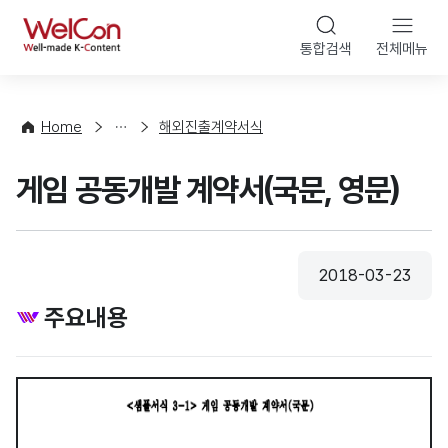
본문 바로가기
WelCon
통합검색
전체메뉴
상
담
·
Home
해외진출계약서식
컨
설
게임 공동개발 계약서(국문, 영문)
팅
2018-03-23
등록일
주요내용