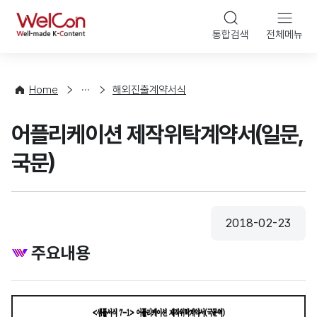
본문 바로가기
WelCon
통합검색
전체메뉴
상
담
·
Home
해외진출계약서식
컨
설
어플리케이션 제작위탁계약서(일문,
팅
국문)
2018-02-23
등록일
주요내용