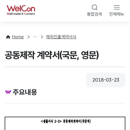
본문 바로가기
WelCon
통합검색
전체메뉴
상
담
·
Home
해외진출계약서식
컨
설
공동제작 계약서(국문, 영문)
팅
2018-03-23
등록일
주요내용