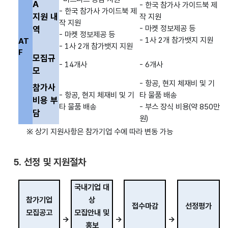
A
- 한국 참가사 가이드북 제
- 한국 참가사 가이드북 제
지원 내
작 지원
작 지원
- 마켓 정보제공 등
역
- 마켓 정보제공 등
- 1사 2개 참가뱃지 지원
AT
- 1사 2개 참가뱃지 지원
F
모집규
- 14개사
- 6개사
모
- 항공, 현지 체재비 및 기
참가사
- 항공, 현지 체재비 및 기
타 물품 배송
비용 부
타 물품 배송
- 부스 장식 비용(약 850만
담
원)
※ 상기 지원사항은 참가기업 수에 따라 변동 가능
5. 선정 및 지원절차
국내기업 대
참가기업
상
접수마감
선정평가
모집공고
모집안내 및
→
→
→
홍보