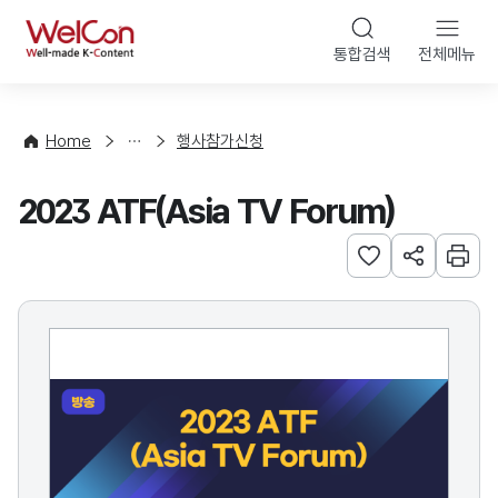
본문 바로가기
WelCon
통합검색
전체메뉴
행
사
·
사
Home
행사참가신청
업
신
2023 ATF(Asia TV Forum)
청
관심사 등록하기
URL 공유하
인쇄