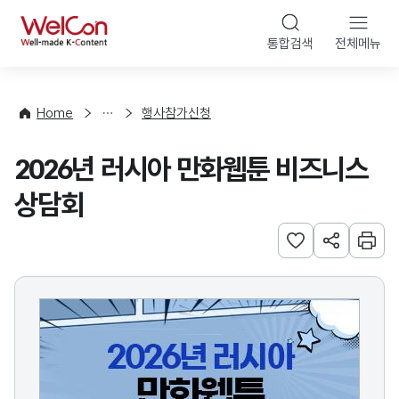
본문 바로가기
WelCon
통합검색
전체메뉴
행
사
·
사
Home
행사참가신청
업
신
2026년 러시아 만화웹툰 비즈니스
청
상담회
관심사 등록하기
URL 공유하
인쇄