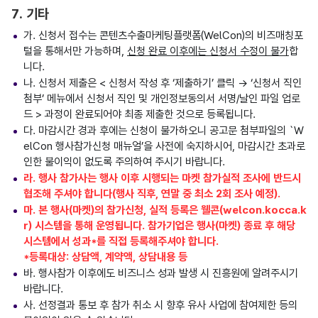
7. 기타
가. 신청서 접수는 콘텐츠수출마케팅플랫폼(WelCon)의 비즈매칭포
털을 통해서만 가능하며,
신청 완료 이후에는 신청서 수정이 불가
합
니다.
나. 신청서 제출은 < 신청서 작성 후 ‘제출하기’ 클릭 → ‘신청서 직인
첨부’ 메뉴에서 신청서 직인 및 개인정보동의서 서명/날인 파일 업로
드 > 과정이 완료되어야 최종 제출한 것으로 등록됩니다.
다. 마감시간 경과 후에는 신청이 불가하오니 공고문 첨부파일의 `W
elCon 행사참가신청 매뉴얼’을 사전에 숙지하시어, 마감시간 초과로
인한 불이익이 없도록 주의하여 주시기 바랍니다.
라. 행사 참가사는 행사 이후 시행되는 마켓 참가실적 조사에 반드시
협조해 주셔야 합니다(행사 직후, 연말 중 최소 2회 조사 예정).
마. 본 행사(마켓)의 참가신청, 실적 등록은 웰콘(welcon.kocca.k
r) 시스템을 통해 운영됩니다. 참가기업은 행사(마켓) 종료 후 해당
시스템에서 성과*를 직접 등록해주셔야 합니다.
*등록대상: 상담액, 계약액, 상담내용 등
바. 행사참가 이후에도 비즈니스 성과 발생 시 진흥원에 알려주시기
바랍니다.
사. 선정결과 통보 후 참가 취소 시 향후 유사 사업에 참여제한 등의