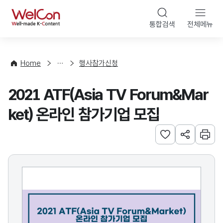
본문 바로가기
WelCon
통합검색
전체메뉴
행
사
·
사
Home
행사참가신청
업
신
2021 ATF(Asia TV Forum&Mar
청
ket) 온라인 참가기업 모집
관심사 등록하기
URL 공유하
인쇄