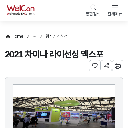
본문 바로가기
WelCon
통합검색
전체메뉴
행
사
·
사
Home
행사참가신청
업
신
2021 차이나 라이선싱 엑스포
청
관심사 등록하기
URL 공유하
인쇄