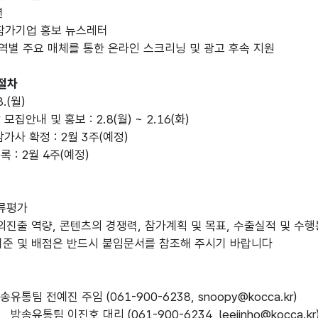
션
참가기업 홍보 뉴스레터
역별 주요 매체를 통한 온라인 스크리닝 및 광고 후속 지원
 절차
.(월)
집안내 및 홍보 : 2.8(월) ~ 2.16(화)
가사 확정 : 2월 3주(예정)
 : 2월 4주(예정)
서류평가
해외진출 역량, 콘텐츠의 경쟁력, 참가계획 및 목표, 수출실적 및 수
준 및 배점은 반드시 붙임문서를 참조해 주시기 바랍니다
유통팀 전예진 주임 (061-900-6238, snoopy@kocca.kr)
 대리 (061-900-6234, leejinho@kocca.kr