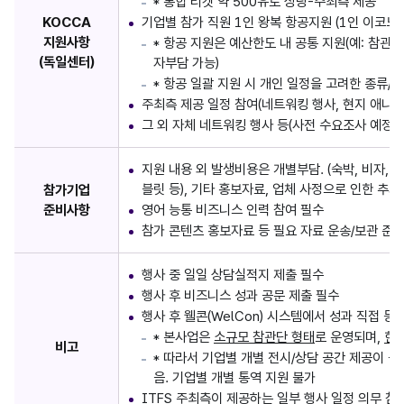
* 통합 티켓 약 500유로 상당-주최측 제공
KOCCA
기업별 참가 직원 1인 왕복 항공지원 (1인 이코노미
지원사항
* 항공 지원은 예산한도 내 공통 지원(예: 참관
(독일센터)
자부담 가능)
* 항공 일괄 지원 시 개인 일정을 고려한 종류/
주최측 제공 일정 참여(네트워킹 행사, 현지 애니메
그 외 자체 네트워킹 행사 등(사전 수요조사 예정)
지원 내용 외 발생비용은 개별부담. (숙박, 비자, 
블릿 등), 기타 홍보자료, 업체 사정으로 인한 추가 
참가기업
준비사항
영어 능통 비즈니스 인력 참여 필수
참가 콘텐츠 홍보자료 등 필요 자료 운송/보관 준비
행사 중 일일 상담실적지 제출 필수
행사 후 비즈니스 성과 공문 제출 필수
행사 후 웰콘(WelCon) 시스템에서 성과 직접 등
* 본사업은
소규모 참관단 형태
로 운영되며,
한국
비고
* 따라서 기업별 개별 전시/상담 공간 제공이 불
음. 기업별 개별 통역 지원 불가
ITFS 주최측이 제공하는 일부 행사 일정 의무 참여