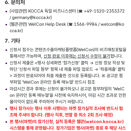
6. 문의처
(사업관련) KOCCA 독일 비즈니스센터 (☎ +49-1520-2353372
/ germany@kocca.kr)
(웰콘관련) WelCon Help Desk (☎ 1566-9984 / welcon@ko
cca.kr)
7. 기타
신청서 접수는 콘텐츠수출마케팅플랫폼(WelCon)의 비즈매칭포털을
통해서만 가능하며,
신청 완료 이후에는 신청서 수정이 불가
합니다.
신청서 제출은 <행사 상세화면 ‘참가신청’ 클릭 → 신청 정보 작성 및
하단 ‘신청서 파일 첨부’ 항목 내 제출 파일 업로드 → ‘최종제출’ 클릭
> 과정이 완료되어야 최종 제출한 것으로 등록됩니다. ※ 공고문 첨
부파일 ‘WelCon 온라인 등록 매뉴얼’ 반드시 참조
마감시간 경과 후에는 신청이 불가하오니 공고문 첨부파일의 ‘WelC
on 온라인 등록 매뉴얼’을 사전에 숙지하시어, 마감 시간 초과로 인한
불이익이 없도록 주의하여 주시기 바랍니다.
행사 참가사는 행사 이후 시행되는 마켓 참가실적 조사에 반드시 협
조해 주셔야 합니다. (행사 직후, 연말 중 최소 2회 조사 예정)
본 행사(마켓)의 참가신청, 실적 등록은 웰콘(welcon.kocca.kr)
시스템을 통해 운영됩니다. 참가기업은 행사(마켓) 종료 후 해당 시스