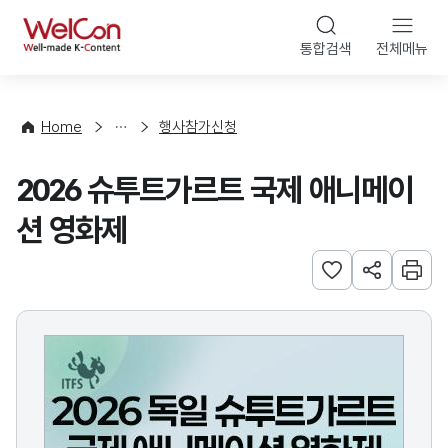
본문 바로가기
WelCon
통합검색
전체메뉴
행
사
·
사
Home
행사참가신청
업
신
2026 슈투트가르트 국제 애니메이
청
션 영화제
관심사 등록하기
URL 공유하
인쇄