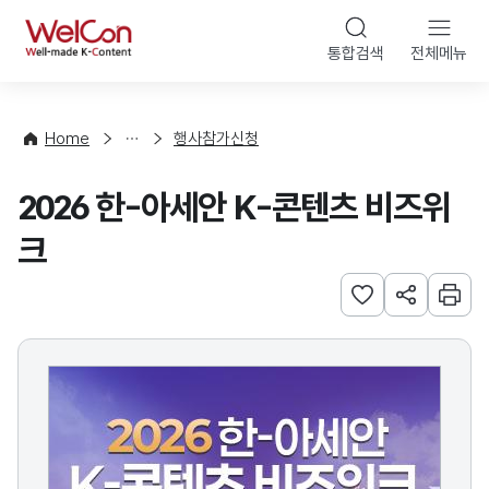
본문 바로가기
WelCon
통합검색
전체메뉴
행
사
·
사
Home
행사참가신청
업
신
2026 한-아세안 K-콘텐츠 비즈위
청
크
관심사 등록하기
URL 공유하
인쇄