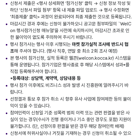
신청서 제출은 <행사 상세화면 ‘참가신청’ 클릭 → 신청 정보 작성 및
하단 ‘신청서 파일 첨부’ 항목 내 제출 파일 업로드 → 행사 수정화면
‘최종제출’ 클릭> 과정이 완료되어야 최종 제출한 것으로 등록됩니다.
마감시간 경과 후에는 신청이 불가하오니 공고문 첨부파일의 `WelC
on 행사참가신청 매뉴얼’을 사전에 숙지하시어, 마감시간 초과로 인
한 불이익이 없도록 주의하여 주시기 바랍니다.
행사 참가사는 행사 이후 시행되는
마켓 참가실적 조사에 반드시 협
조
해 주셔야 합니다. (행사 직후, 연말 중 최소 2회 조사 예정)
본 행사의 참가신청, 실적 등록은 웰콘(welcon.kocca.kr) 시스템을
통해 운영됩니다. 참가기업은 행사종료 후 해당 시스템에서 성과*를
직접 등록해주셔야 합니다.
*등록대상: 상담액, 계약액, 상담내용 등
행사 참가 이후에도 비즈니스 성과 발생 시 진흥원에 알려주시기 바
랍니다.
선정결과 통보 후 참가 취소 시 향후 유사 사업에 참여제한 등의 불이
익이 있을 수 있습니다.
참여인력이 신청일 기준 성폭력 범죄 이력 또는 관련 판결을 받은 사
실이 있는 경우(수사가 진행 중이거나 기소 중인 경우도 포함) 지원이
불가합니다. (단, 선정이후 판결을 받은 경우 해당 참여인력 배제)
신청서에 허위사실이나 거짓을 기재하는 경우 신청이 취소될 수 있으