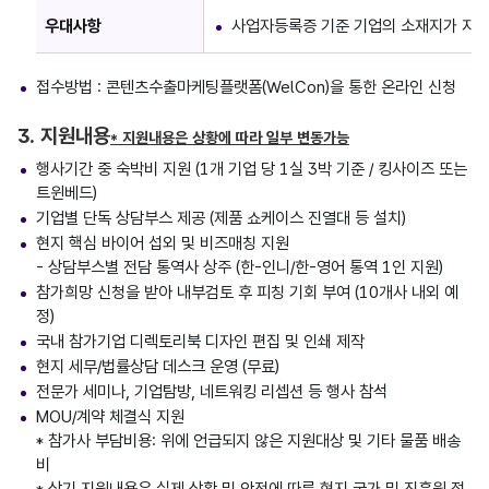
우대사항
사업자등록증 기준 기업의 소재지가 지방
접수방법 : 콘텐츠수출마케팅플랫폼(WelCon)을 통한 온라인 신청
3. 지원내용
* 지원내용은 상황에 따라 일부 변동가능
행사기간 중 숙박비 지원 (1개 기업 당 1실 3박 기준 / 킹사이즈 또는
트윈베드)
기업별 단독 상담부스 제공 (제품 쇼케이스 진열대 등 설치)
현지 핵심 바이어 섭외 및 비즈매칭 지원
- 상담부스별 전담 통역사 상주 (한-인니/한-영어 통역 1인 지원)
참가희망 신청을 받아 내부검토 후 피칭 기회 부여 (10개사 내외 예
정)
국내 참가기업 디렉토리북 디자인 편집 및 인쇄 제작
현지 세무/법률상담 데스크 운영 (무료)
전문가 세미나, 기업탐방, 네트워킹 리셉션 등 행사 참석
MOU/계약 체결식 지원
* 참가사 부담비용: 위에 언급되지 않은 지원대상 및 기타 물품 배송
비
* 상기 지원내용은 실제 상황 및 안전에 따른 현지 국가 및 진흥원 정