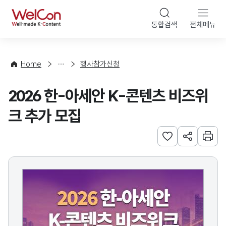
본문 바로가기
WelCon
통합검색
전체메뉴
행
사
·
사
Home
행사참가신청
업
신
2026 한-아세안 K-콘텐츠 비즈위
청
크 추가 모집
관심사 등록하기
URL 공유하
인쇄