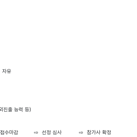
식 자유
외진출 능력 등)
접수마감
⇨
선정 심사
⇨
참가사 확정