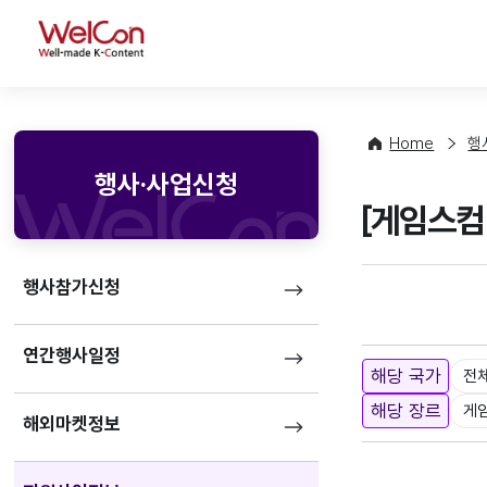
WelCon
Home
행
행사·사업신청
[게임스컴 
행사참가신청
연간행사일정
해당 국가
전
해당 장르
게
해외마켓정보