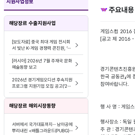
지원사업정보
주요내용
해당장르 수출지원사업
게임스컴 2016 
[공고 제 2016 -
[보도자료] 중국 최대 게임 전시회
서 빛난 K-게임 경쟁력 콘진원, ‘차
이나조이 2026’ 한국공동관 성료
[러시아] 2026년 7월 주재국 문화
예술동향 보고
경기콘텐츠진흥원은
한국 공동관』에 
2026년 경기게임오디션 후속지원
참여바랍니다.
프로그램 지원기업 모집 공고(’24
~’25년 선정기업 대상)
해당장르 해외시장동향
행 사 명 : 게임스컴
행사장소 : 독일
서버에서 국가대표까지… 남아공에
주 관 : 경기
뿌리내린 <배틀그라운드(PUBG)