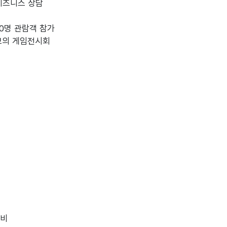
 비즈니스 상담
000명 관람객 참가
규모의 게임전시회
경비