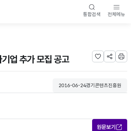
통합검색
전체메뉴
참가기업 추가 모집 공고
관심사 등록하기
URL 공유하
인쇄
2016-06-24
경기콘텐츠진흥원
등록일
수집기관
원문보기