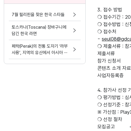
3. 접수 방법
7월 필리핀을 찾은 한국 스타들
❍ 접수기간 : 2016
❍ 접수방법 : 신
토스카나(Toscana) 장바구니에
❍ 접수처
담긴 한국 라면
-
seul08@gdca
❍ 제출서류 : 
페락(Perak)의 전통 도자기 ‘라부
사용’, 지역의 유산에서 아시아 문
제출서류
화 교류의 가능성으로
참가 신청서
콘텐츠 소개 자
사업자등록증
4. 참가사 선정 
❍ 평가방법 : 
❍ 선정기준 : 
※ 가산점 : Pla
❍ 선정 절차
모집공고