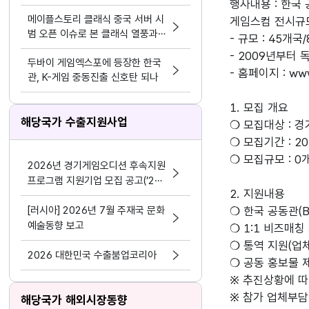
행사내용 : 한국
모바일>
메이플스토리 클래식 중국 서버 시
게임스컴 전시규모
범 오픈 이슈로 본 클래식 열풍과
- 규모 : 45개
시의성
- 2009년부터
두바이 게임엑스포에 등장한 한국
- 홈페이지 : ww
관, K-게임 중동진출 신호탄 되나
1. 모집 개요
해당국가 수출지원사업
❍ 모집대상 : 
❍ 모집기간 : 2016
❍ 모집규모 : 0
2026년 경기게임오디션 후속지원
프로그램 지원기업 모집 공고(’24
2. 지원내용
~’25년 선정기업 대상)
[러시아] 2026년 7월 주재국 문화
❍ 한국 공동관(
예술동향 보고
❍ 1:1 비즈매
❍ 통역 지원(업
2026 대한민국 수출붐업코리아
❍ 공동 홍보물 
※ 추진상황에 따
※ 참가 업체부담
해당국가 해외시장동향