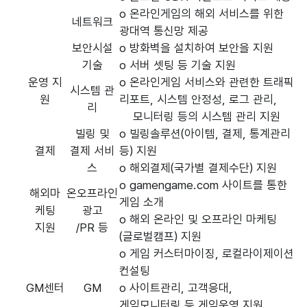
o 온라인게임의 해외 서비스를 위한
네트워크
광대역 통신망 제공
보안시설
o 방화벽을 설치하여 보안을 지원
기술
o 서버 셋팅 등 기술 지원
운영 지
o 온라인게임 서비스와 관련한 트래픽
시스템 관
원
리포트, 시스템 안정성, 로그 관리,
리
모니터링 등의 시스템 관리 지원
빌링 및
o 빌링솔루션(아이템, 결제, 통계관리
결제
결제 서비
등) 지원
스
o 해외결제(국가별 결제수단) 지원
o gamengame.com 사이트를 통한
해외마
온오프라인
게임 소개
케팅
광고
o 해외 온라인 및 오프라인 마케팅
지원
/PR 등
(글로벌캠프) 지원
o 게임 커스터마이징, 로컬라이제이션
컨설팅
GM센터
GM
o 사이트관리, 고객응대,
게임모니터링 등 게임운영 지원