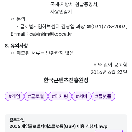
국세·지방세 완납증명서,
사용인감계
ㅇ 문의
- 글로벌게임허브센터 김광열 과장 ☎(031)778-2003,
E-mail : calvinkim@kocca.kr
8. 유의사항
ㅇ 제출된 서류는 반환하지 않음
위와 같이 공고함
2016년 6월 23일
한국콘텐츠진흥원장
태그
#
게임
#
글로벌
#
마케팅
#
서버
#
플랫폼
첨부파일
2016 게임글로벌서비스플랫폼(GSP) 이용 신청서.hwp