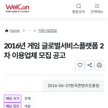
본문 바로가기
WelCon
통합검색
전체메뉴
행
사
·
사
Home
지원사업정보
업
신
2016년 게임 글로벌서비스플랫폼 2
청
차 이용업체 모집 공고
관심사 등록하기
URL 공유하
인쇄
2016-06-27
한국콘텐츠진흥원
등록일
수집기관
해당 국가
전체
해당 장르
게임