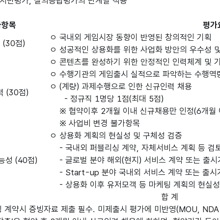
: 서면평가, 질의응답평가의 단계별 적용
가항목
평가
ㅇ 국내외 게임시장 동향이 반영된 창의적인 기획
(30점)
ㅇ 성공적인 상용화를 위한 사업화 방안의 우수성 
ㅇ 콘텐츠를 완성하기 위한 안정적인 인력체계 및 
ㅇ 수행기관의 게임출시 실적으로 파악하는 수행역
ㅇ (계량) 과제수행으로 인한 신규인력 채용
 (30점)
- 정규직 1명당 1점(최대 5점)
※ 협약이후 2개월 이내 신규채용만 인정(6개월 
※ 사업비 변경 불가항목
ㅇ 상용화 계획의 현실성 및 구체성 검증
- 국내외 퍼블리싱 계약, 자체서비스 계획 등 검
성 (40점)
- 글로벌 분야 해외(현지) 서비스 계약 또는 출
- Start-up 분야 국내외 서비스 계약 또는 출
- 상용화 이후 유저모객 등 마케팅 계획의 현실
합 계
계약시 증빙자료 제출 필수. 미제출시 평가에 미반영(MOU, NDA