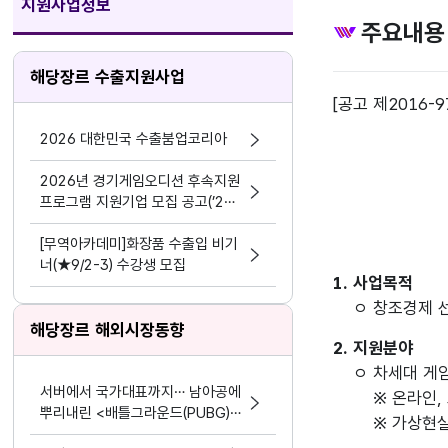
지원사업정보
주요내용
해당장르 수출지원사업
[공고 제2016-9
2026 대한민국 수출붐업코리아
2026년 경기게임오디션 후속지원
프로그램 지원기업 모집 공고(’24
~’25년 선정기업 대상)
[무역아카데미]화장품 수출입 비기
너(★9/2-3) 수강생 모집
1. 사업목적
ㅇ 창조경제 
해당장르 해외시장동향
2. 지원분야
ㅇ 차세대 게
서버에서 국가대표까지… 남아공에
※ 온라인, 
뿌리내린 <배틀그라운드(PUBG)
※ 가상현실,
모바일>