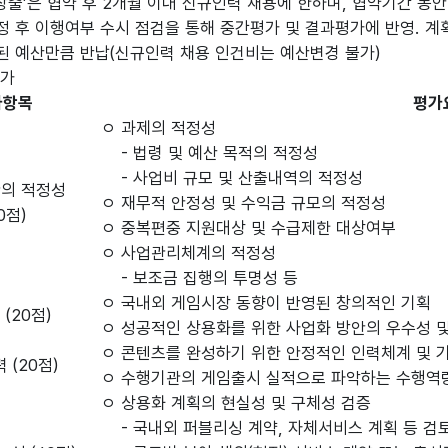
출’은 협약 후 2개월 이내 신규인력 채용에 한하며, 협약기간 동안
 이행여부 수시 점검을 통해 중간평가 및 결과평가에 반영. 계
산만큼 반납(신규인력 채용 인건비는 예산변경 불가)
평가
가항목
평가
ㅇ 과제의 적정성
- 법령 및 예산 목적의 적정성
- 사업비 규모 및 산출내역의 적정성
의 적정성
ㅇ 재무적 안정성 및 수익금 규모의 적정성
0점)
ㅇ 중복편중 지원대상 및 수급제한 대상여부
ㅇ 사업관리체계의 적정성
- 보조금 집행의 투명성 등
ㅇ 국내외 게임시장 동향이 반영된 창의적인 기획
(20점)
ㅇ 성공적인 상용화를 위한 사업화 방안의 우수성 
ㅇ 콘텐츠를 완성하기 위한 안정적인 인력체계 및 
 (20점)
ㅇ 수행기관의 게임출시 실적으로 파악하는 수행역
ㅇ 상용화 계획의 현실성 및 구체성 검증
- 국내외 퍼블리싱 계약, 자체서비스 계획 등 검