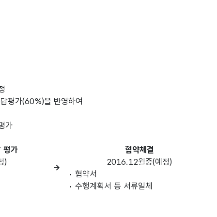
정
답평가(60%)을 반영하여
평가
 평가
협약체결
정)
2016.12월중(예정)
→
• 협약서
• 수행계획서 등 서류일체