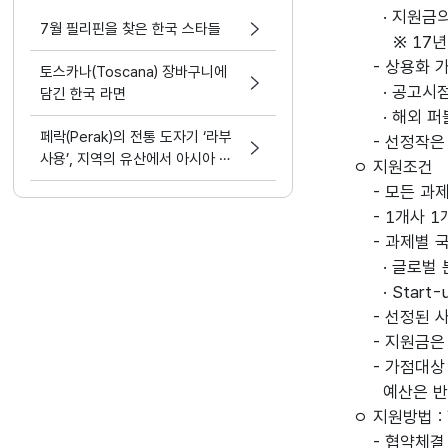
· 지원금의 8
7월 필리핀을 찾은 한국 스타들
※ 17년 예
- 상용화 가
토스카나(Toscana) 장바구니에
· 공고시점에
담긴 한국 라면
· 해외 퍼블
페락(Perak)의 전통 도자기 ‘라부
- 선정작은 
사용’, 지역의 유산에서 아시아 문
ㅇ 지원조건
화 교류의 가능성으로
- 모든 과제
- 1개사 1
- 과제별 국
· 글로벌 분
· Start
- 선정된 사
- 지원금은 
- 가점대상 
예산은 반
ㅇ 지원방법 :
- 협약체결 