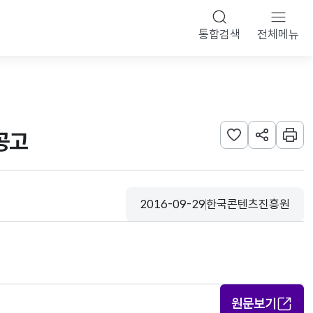
통합검색
전체메뉴
공고
관심사 등록하기
URL 공유하
인쇄
2016-09-29
한국콘텐츠진흥원
등록일
수집기관
원문보기