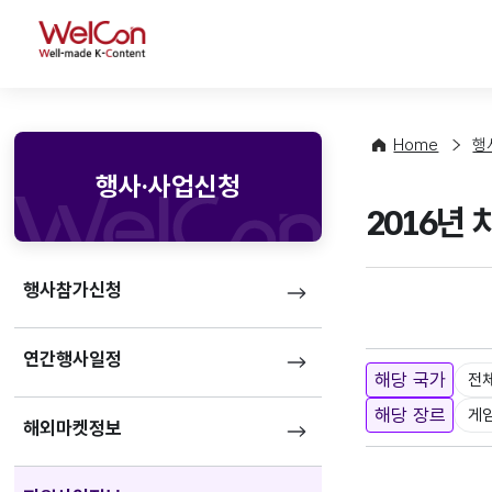
WelCon
Home
행
행사·사업신청
2016년
행사참가신청
연간행사일정
해당 국가
전
해당 장르
게
해외마켓정보