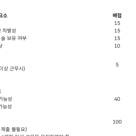
요소
배점
15
및 차별성
15
기술 보유 여부
15
량
10
5
이상 근무시)
토
시가능성
40
시가능성
성
100
 제출 불필요)