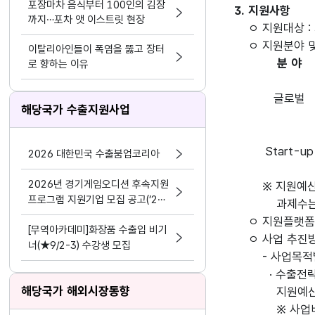
포장마차 음식부터 100인의 김장
3. 지원사항
까지…포차 앳 이스트릿 현장
ㅇ 지원대상 
ㅇ 지원분야 
이탈리아인들이 폭염을 뚫고 장터
분 야
로 향하는 이유
글로벌
해당국가 수출지원사업
Start-up
2026 대한민국 수출붐업코리아
2026년 경기게임오디션 후속지원
※ 지원예산은
프로그램 지원기업 모집 공고(’24
과제수는 변
~’25년 선정기업 대상)
ㅇ 지원플랫폼 
[무역아카데미]화장품 수출입 비기
ㅇ 사업 추진
너(★9/2-3) 수강생 모집
- 사업목적
· 수출전략시
해당국가 해외시장동향
지원예산 규
※ 사업비는 