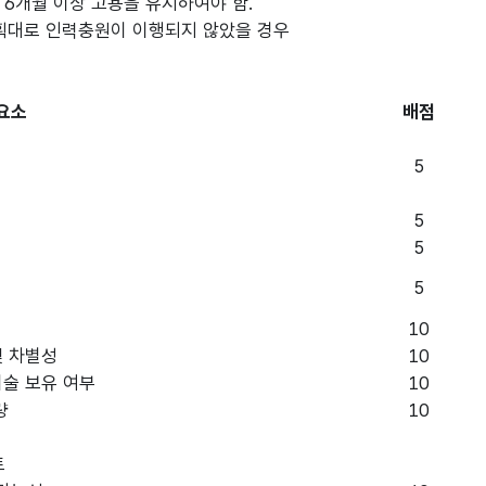
 6개월 이상 고용을 유지하여야 함.
획대로 인력충원이 이행되지 않았을 경우
요소
배점
5
5
5
5
10
및 차별성
10
기술 보유 여부
10
량
10
토