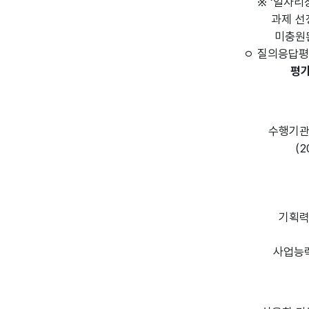
※ ‘일자리창
과제 선정 후
미충원된 예
ㅇ 질의응답
평
수행기관
(2
기획력 
사업능력