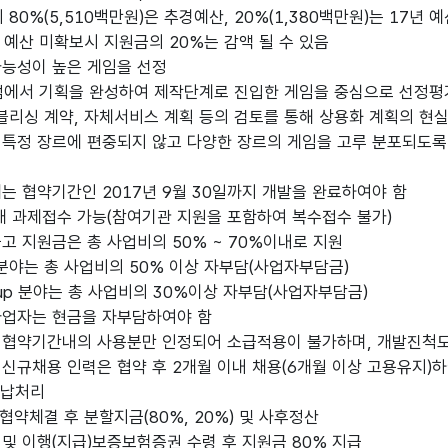
0%(5,510백만원)은 추경예산, 20%(1,380백만원)는 17년
산 미확보시 지원금의 20%는 감액 될 수 있음
능성이 높은 게임을 선정
서 기획을 완성하여 제작단계로 진입한 게임을 중심으로 선정평
리싱 계약, 자체서비스 계획 등의 검토를 통해 상용화 계획의 현실
특정 장르에 편중되지 않고 다양한 장르의 게임을 고루 분포되도록
는 협약기간인 2017년 9월 30일까지 개발을 완료하여야 함
개 과제접수 가능(참여기관 지원을 포함하여 복수접수 불가)
고 지원금은 총 사업비의 50% ~ 70%이내로 지원
야는 총 사업비의 50% 이상 자부담(사업자부담금)
-up 분야는 총 사업비의 30%이상 자부담(사업자부담금)
업자는 현금을 자부담하여야 함
협약기간내의 사용분만 인정되어 소급적용이 불가하며, 개발진척도
신규채용 인력은 협약 후 2개월 이내 채용(6개월 이상 고용유지)
납처리
 협약체결 후 분할지금(80%, 20%) 및 사후정산
및 이행(지급)보증보험증권 수령 후 지원금 80% 지급