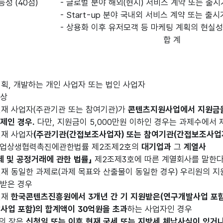
성 (40점)
- 글로벌 분야 해외(현지) 서비스 계약 또는 출
- Start-up 분야 국내외 서비스 계약 또는 출
- 상용화 이후 유저모객 등 마케팅 계획의 현실
합 계
획, 개발하는 개인 사업자 또는 법인 사업자
대상
재 사업자(주관기관 또는 참여기관)가
콘텐츠지원사업에서 지원금을
과제인 경우.
다만, 지원금이 5,000만원 이하인 경우는 과제수에서 
재 사업자
(주관기관(간접보조사업자) 또는 참여기관(간접보조사업
상생협력촉진에관한법률 제2조제2호의
대기업과
그
계열사
제 및 공정거래에 관한 법률」
제2조제3호에 따른 계열회사를 말한다
재 동일한 과제로(과제 목표와 산출물이 동일한 경우) 우리원의 
받은 경우
현재
한국콘텐츠진흥원에서 3개년 간 기 지원받은(연구개발사업 포
사업 포함)의 합계액이 30억원을 초과
하는 사업자인 경우
의 장은
신청일 또는 이후 현재 국세 또는 지방세 체납사실이 있거나