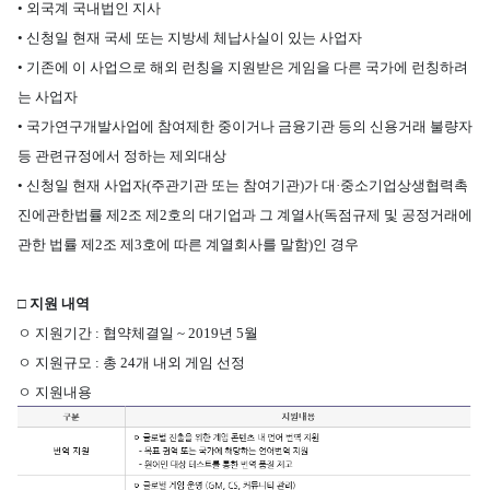
•
외국계 국내법인 지사
•
신청일 현재 국세 또는 지방세 체납사실이 있는 사업자
•
기존에 이 사업으로 해외 런칭을 지원받은 게임을 다른 국가에 런칭하려
는 사업자
•
국가연구개발사업에 참여제한 중이거나 금융기관 등의 신용거래 불량자
등 관련규정에서 정하는 제외대상
•
신청일 현재 사업자
(
주관기관 또는 참여기관
)
가 대
·
중소기업상생협력촉
진에관한법률 제
2
조 제
2
호의 대기업과 그 계열사
(
독점규제 및 공정거래에
관한 법률 제
2
조 제
3
호에 따른 계열회사를 말함
)
인 경우
□
지원 내역
ㅇ
지원기간
:
협약체결일
~ 2019
년
5
월
ㅇ
지원규모
:
총
24
개 내외 게임 선정
ㅇ
지원내용