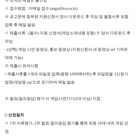
수 도착한 메일은 불인정
ㅇ
접수방법
:
이메일 접수
(mgp@kocca.kr)
※
공고문에 첨부된 지원신청서 양식 다운로드 후 작성 및 별첨서류 포함
압축 후 메일 발송
ㅇ
제출서류
- (
필수
)
지원 신청서
(
게임소개내용 포함
)
※
양식 다운로드 후
작성
- (
선택
)
게임 시연 동영상
,
홍보 동영상
(
지원신청서 내 동영상
url
기재로
대체 가능
)
※
제출시 유의사항
•
제출서류를
1
개의 파일로 압축
(
용량
100MB
이하
)
후 파일명을
‘(
신청기
업명
)
게임명
.zip'
으로 표기하여 메일 발송
※
발표
(
질의응답
)
평가 시 게임시연기기
(2
대 이상
)
지참
□
선정절차
ㅇ
1
차 서류평가
, 2
차 발표
/
질의응답 평가를 통해 최종
24
개 내외 게임 선
정