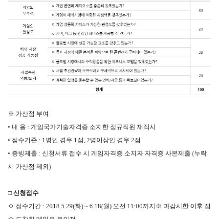
※
가산점 부여
•
내 용
:
게임국가기술자격증 소지한 정규직원 재직시
•
점수기준
: 1
명인 경우
1
점
, 2
명이상인 경우
2
점
•
증빙제출
:
신청서류 접수 시 게임자격증 소지자 자격증 사본제출
(
누락
시 가산점 제외
)
□
신청접수
ㅇ
접수기간
: 2018.5.29(
화
) ~ 6.18(
월
)
오전
11:00
까지
※
마감시한 이후 접