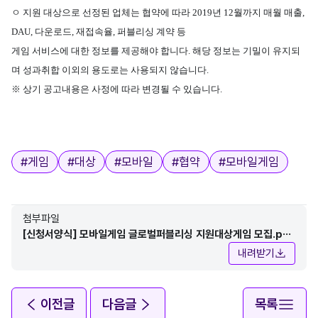
ㅇ
지원 대상으로 선정된 업체는 협약에 따라
2019
년
12
월까지 매월 매출
,
DAU,
다운로드
,
재접속율
,
퍼블리싱 계약 등
게임 서비스에 대한 정보를 제공해야 합니다
.
해당 정보는 기밀이 유지되
며 성과취합 이외의 용도로는 사용되지 않습니다
.
※
상기 공고내용은 사정에 따라 변경될 수 있습니다
.
태그
#
게임
#
대상
#
모바일
#
협약
#
모바일게임
첨부파일
[신청서양식] 모바일게임 글로벌퍼블리싱 지원대상게임 모집.ppt
x
내려받기
이전글
다음글
목록