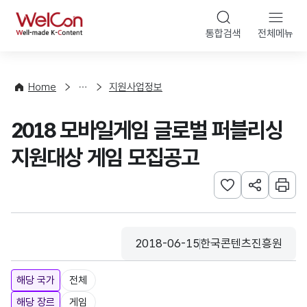
본문 바로가기
WelCon
통합검색
전체메뉴
행
사
·
사
Home
지원사업정보
업
신
2018 모바일게임 글로벌 퍼블리싱
청
지원대상 게임 모집공고
관심사 등록하기
URL 공유하
인쇄
2018-06-15
한국콘텐츠진흥원
등록일
수집기관
해당 국가
전체
해당 장르
게임