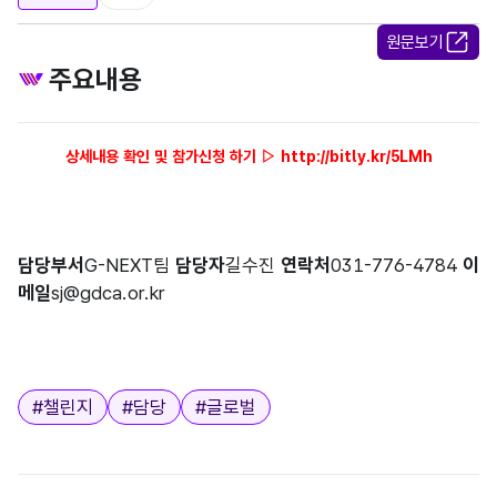
원문보기
주요내용
상세내용 확인 및
참가신청 하기
▷
http://bitly.kr/5LMh
담당부서
G-NEXT팀
담당자
길수진
연락처
031-776-4784
이
메일
sj@gdca.or.kr
태그
#
챌린지
#
담당
#
글로벌