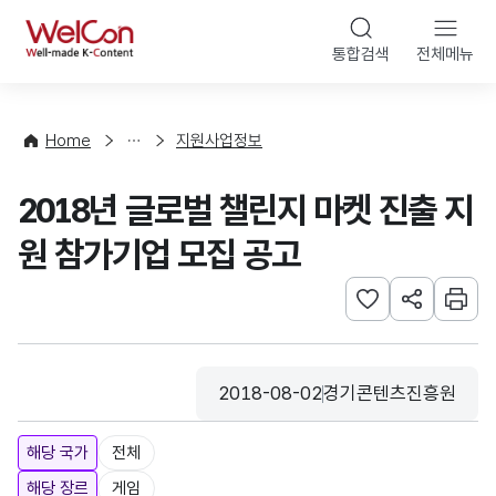
본문 바로가기
WelCon
통합검색
전체메뉴
행
사
·
사
Home
지원사업정보
업
신
2018년 글로벌 챌린지 마켓 진출 지
청
원 참가기업 모집 공고
관심사 등록하기
URL 공유하
인쇄
2018-08-02
경기콘텐츠진흥원
등록일
수집기관
해당 국가
전체
해당 장르
게임