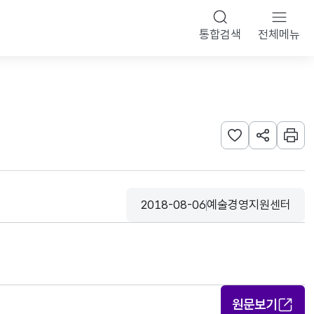
통합검색
전체메뉴
관심사 등록하기
URL 공유하
인쇄
2018-08-06
예술경영지원센터
등록일
수집기관
원문보기