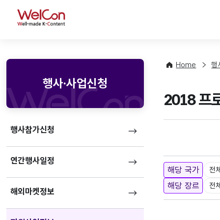
WelCon
Home
행
행사·사업신청
2018 
행사참가신청
연간행사일정
해당 국가
전
해당 장르
전
해외마켓정보