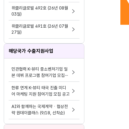
지원 활동법」 제정
위클리글로벌 492호 (26년 08월
03일)
위클리글로벌 491호 (26년 07월
27일)
해당국가 수출지원사업
민관협력 K-뷰티 중소벤처기업 일
본 데뷔 프로그램 참여기업 모집공
고
한류 연계 K-뷰티 태국 진출 미디
어 마케팅 지원 참여기업 모집 공고
AI와 함께하는 국제계약ㆍ협상전
략 원데이클래스 (9/18, 선착순)