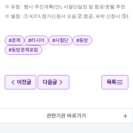
※ 유첨 : 행사 추진계획(안), 사절단일정 및 항공/호텔 추천
※ 별첨 : ① KITA 참가신청서 모음 ② 항공, 숙박 신청서 ③
태그
#
경제
#
러시아
#
사절단
#
동방
#
동방경제포럼
이전글
다음글
목록
관련기관 바로가기