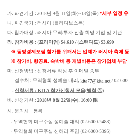
가. 파견기간 : 2018년 9월 11일(화)~13일(목)
*세부 일정 유첨
나. 파견국가 : 러시아 (블라디보스톡)
다. 참가대상 : 러시아 무역/투자 진출 희망 기업 및 기관
라. 참가비용 : (프리미엄) $4,610 / (스탠다드) $3,690
※ 동방경제포럼 참가를 위해서는 업체가 러시아 측에 등록 
※ 참가비, 항공료, 숙박비 등 개별비용은 참가업체 부담
마. 신청방법 : 신청서류 작성 후 이메일 송부
- 접수처 : 무역협회 성예솔 대리,
/ 02-6000-5
kita77@kita.net
-
신청서류 : KITA 참가신청서 모음(별첨 ①)
바. 신청기한 :
2018년 8월 22일(수), 16:00 限
사. 문의처
등록
- 무역협회 미구주실 성예솔 대리 (02-6000-5488)
- 무역협회 미구주실 신해리 주임 (02-6000-5395)