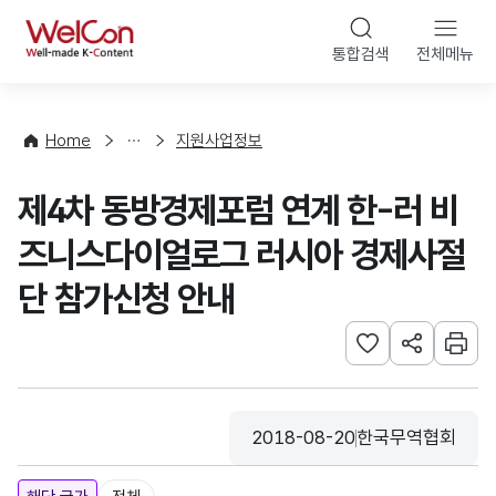
본문 바로가기
WelCon
통합검색
전체메뉴
행
사
·
사
Home
지원사업정보
업
신
제4차 동방경제포럼 연계 한-러 비
청
즈니스다이얼로그 러시아 경제사절
단 참가신청 안내
관심사 등록하기
URL 공유하
인쇄
2018-08-20
한국무역협회
등록일
수집기관