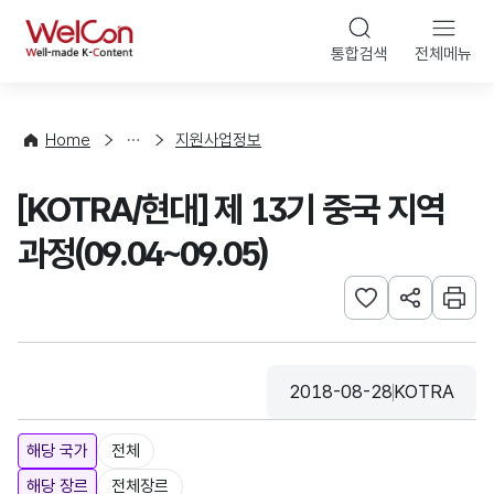
본문 바로가기
WelCon
통합검색
전체메뉴
행
사
·
사
Home
지원사업정보
업
신
[KOTRA/현대] 제 13기 중국 지역
청
과정(09.04~09.05)
관심사 등록하기
URL 공유하
인쇄
2018-08-28
KOTRA
등록일
수집기관
해당 국가
전체
해당 장르
전체장르