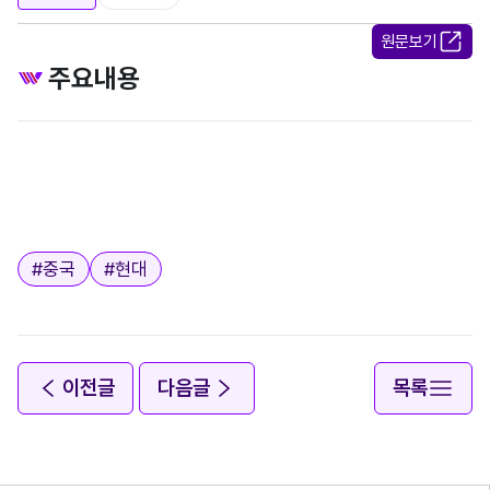
원문보기
주요내용
태그
#
중국
#
현대
이전글
다음글
목록