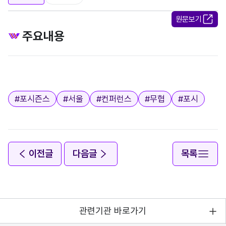
원문보기
주요내용
태그
#
포시즌스
#
서울
#
컨퍼런스
#
무협
#
포시
이전글
다음글
목록
관련기관 바로가기