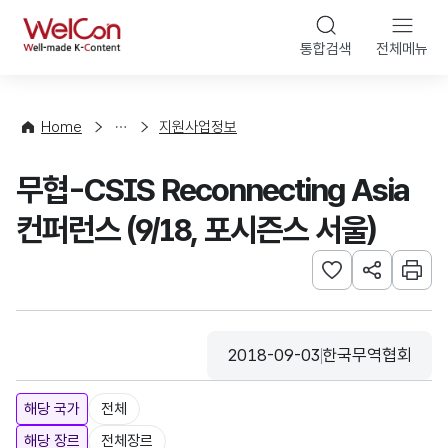
본문 바로가기
WelCon
통합검색
전체메뉴
행
사
·
사
Home
지원사업정보
업
신
무협-CSIS Reconnecting Asia
청
컨퍼런스 (9/18, 포시즌스 서울)
관심사 등록하기
URL 공유하
인쇄
2018-09-03
한국무역협회
등록일
수집기관
해당 국가
전체
해당 장르
전체장르