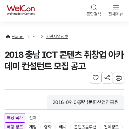
본문 바로가기
WelCon
통합검색
전체메뉴
행
사
·
사
Home
지원사업정보
업
신
2018 충남 ICT 콘텐츠 취창업 아카
청
데미 컨설턴트 모집 공고
관심사 등록하기
URL 공유하
인쇄
2018-09-04
충남문화산업진흥원
등록일
수집기관
해당 국가
전체
해당 장르
게임
영화
애니
콘텐츠솔루션
전체장르