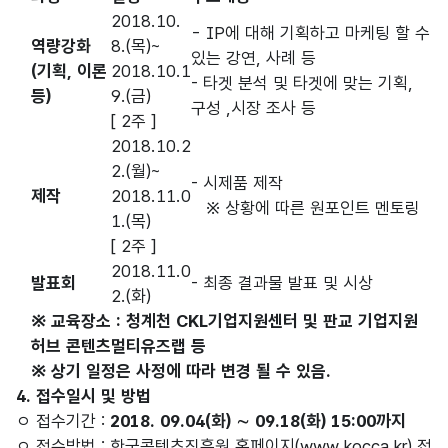
2018.10.
- IP에 대해 기획하고 마케팅 할 수
역량강화
8.(목)~
있는 강연, 사례 등
(기획, 이론
2018.10.1
- 타겟 분석 및 타겟에 맞는 기획,
등)
9.(금)
구성 ,시장 조사 등
[ 2주 ]
2018.10.2
2.(월)~
- 시제품 제작
제작
2018.11.0
※ 상황에 따른 원포인트 멘토링
1.(목)
[ 2주 ]
2018.11.0
발표회
- 최종 결과물 발표 및 시상
2.(화)
※ 교육장소 : 청계천 CKL기업지원센터 및 판교 기업지원
허브 콘텐츠멀티유즈랩 등
※ 상기 일정은 사정에 따라 변경 될 수 있음.
4. 접수일시 및 방법
ㅇ 접수기간 :
2018. 09.04(화) ∼ 09.18(화) 15:00까지
ㅇ 접수방법 : 한국콘텐츠진흥원 홈페이지(www.kocca.kr) 접