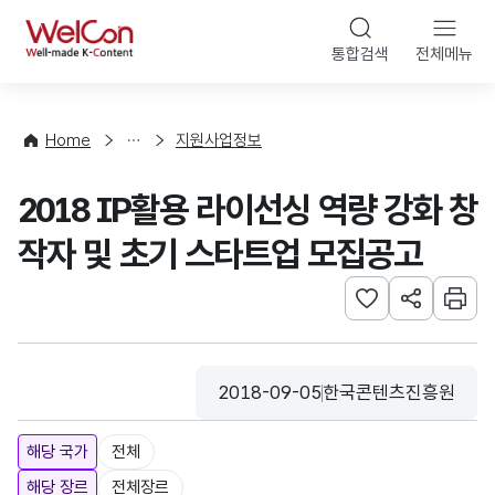
본문 바로가기
WelCon
통합검색
전체메뉴
행
사
·
사
Home
지원사업정보
업
신
2018 IP활용 라이선싱 역량 강화 창
청
작자 및 초기 스타트업 모집공고
관심사 등록하기
URL 공유하
인쇄
2018-09-05
한국콘텐츠진흥원
등록일
수집기관
해당 국가
전체
해당 장르
전체장르