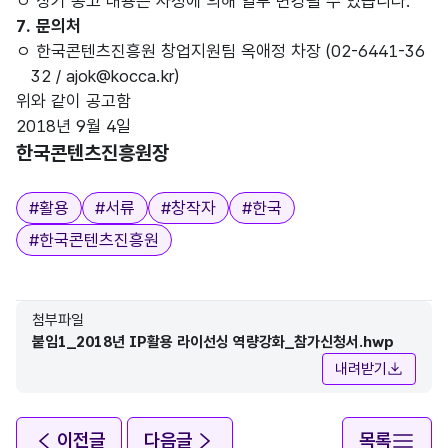
ㅇ 상기 공고 내용은 사정에 의해 일부 변경될 수 있습니다.
7. 문의처
ㅇ 한국콘텐츠진흥원 창업지원팀 옥애정 차장 (02-6441-36
32 / ajok@kocca.kr)
위와 같이 공고함
2018년 9월 4일
한국콘텐츠진흥원장
태그
#
활용
#
서류
#
창작자
#
한국
#
한국콘텐츠진흥원
첨부파일
붙임1_2018년 IP활용 라이선싱 역량강화_참가신청서.hwp
내려받기
이전글
다음글
목록