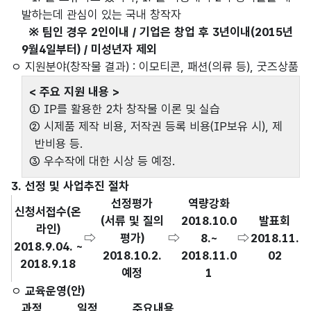
발하는데 관심이 있는 국내 창작자
※ 팀인 경우 2인이내 / 기업은 창업 후 3년이내(2015년
9월4일부터) / 미성년자 제외
ㅇ 지원분야(창작물 결과) : 이모티콘, 패션(의류 등), 굿즈상품
< 주요 지원 내용 >
① IP를 활용한 2차 창작물 이론 및 실습
② 시제품 제작 비용, 저작권 등록 비용(IP보유 시), 제
반비용 등.
③ 우수작에 대한 시상 등 예정.
3. 선정 및 사업추진 절차
선정평가
역량강화
신청서접수(온
(서류 및 질의
2018.10.0
발표회
라인)
⇨
평가)
⇨
8.~
⇨
2018.11.
2018.9.04. ~
2018.10.2.
2018.11.0
02
2018.9.18
예정
1
ㅇ
교육운영(안)
과정
일정
주요내용