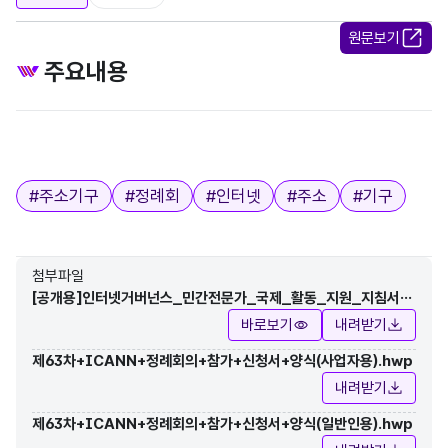
원문보기
주요내용
태그
#
주소기구
#
정례회
#
인터넷
#
주소
#
기구
첨부파일
[공개용]인터넷거버넌스_민간전문가_국제_활동_지원_지침서_
20180820.pdf
바로보기
내려받기
제63차+ICANN+정례회의+참가+신청서+양식(사업자용).hwp
내려받기
제63차+ICANN+정례회의+참가+신청서+양식(일반인용).hwp