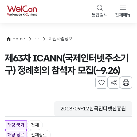
본문 바로가기
WelCon
통합검색
전체메뉴
행
사
·
사
Home
지원사업정보
업
신
제63차 ICANN(국제인터넷주소기
청
구) 정례회의 참석자 모집(~9.26)
관심사 등록하기
URL 공유하
인쇄
2018-09-12
한국인터넷진흥원
등록일
수집기관
해당 국가
전체
해당 장르
전체장르