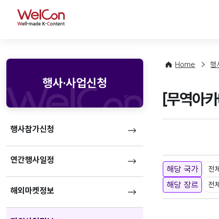
WelCon
Home
행
행사·사업신청
[무역아카데
행사참가신청
연간행사일정
해당 국가
전
해당 장르
전
해외마켓정보