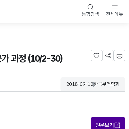
통합검색
전체메뉴
과정 (10/2-30)
관심사 등록하기
URL 공유하
인쇄
2018-09-12
한국무역협회
등록일
수집기관
원문보기