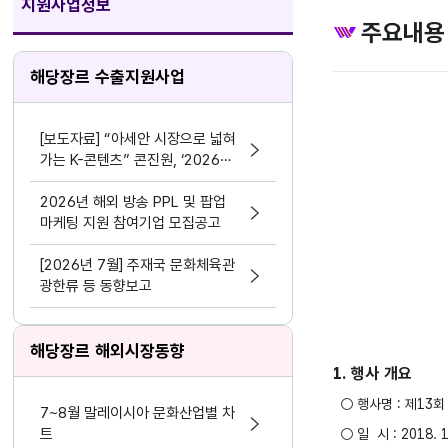
지원사업정보
주요내용
해당장르 수출지원사업
[보도자료] “아세안 시장으로 넓혀
가는 K-콘텐츠” 콘진원, ‘2026
한-아세안 K-콘텐츠 비즈위크’성공
적 마무리
2026년 해외 방송 PPL 및 팝업
마케팅 지원 참여기업 모집공고
[2026년 7월] 주재국 문화체육관
광한류 등 동향보고
해당장르 해외시장동향
1. 행사 개요
○ 행사명 : 제13회 아
7~8월 말레이시아 문화산업별 차
트
○ 일 시 : 2018. 10