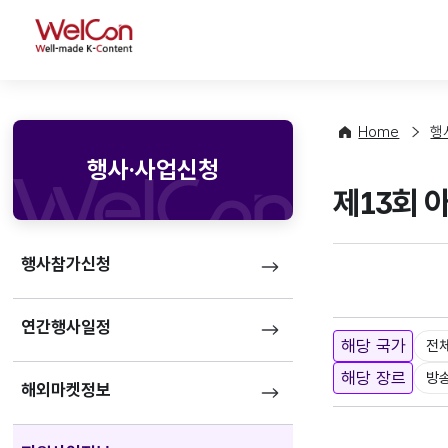
WelCon
Home
행
행사·사업신청
제13회 
행사참가신청
연간행사일정
해당 국가
전
해당 장르
방
해외마켓정보