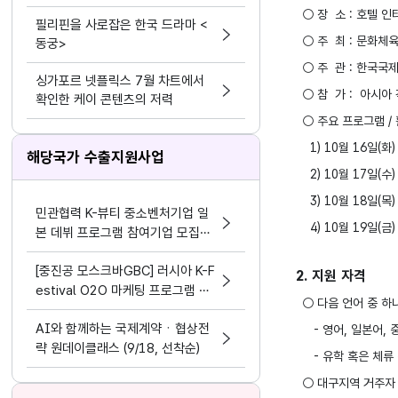
○ 장 소 : 호텔 인
필리핀을 사로잡은 한국 드라마 <
○ 주 최 : 문화체
동궁>
○ 주 관 : 한국국
싱가포르 넷플릭스 7월 차트에서
○ 참 가 : 아시아 
확인한 케이 콘텐츠의 저력
○ 주요 프로그램 /
1) 10월 16일(화
해당국가 수출지원사업
2) 10월 17일(수)
3) 10월 18일(목)
민관협력 K-뷰티 중소벤처기업 일
4) 10월 19일(금
본 데뷔 프로그램 참여기업 모집공
고
[중진공 모스크바GBC] 러시아 K-F
2. 지원 자격
estival O2O 마케팅 프로그램 참
○ 다음 언어 중 하나
여기업 모집 공고(~8.19)
AI와 함께하는 국제계약ㆍ협상전
- 영어, 일본어, 
략 원데이클래스 (9/18, 선착순)
- 유학 혹은 체류 
○ 대구지역 거주자 