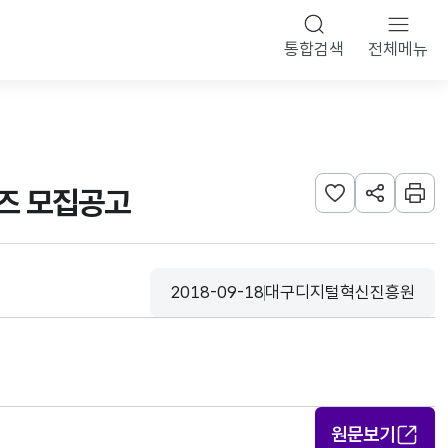
통합검색
전체메뉴
즈 모집공고
관심사 등록하기
URL 공유하
인쇄
2018-09-18
대구디지털혁신진흥원
등록일
수집기관
원문보기