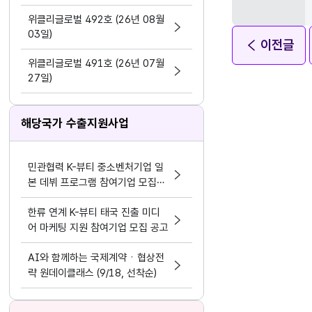
지원 활동법」 제정
위클리글로벌 492호 (26년 08월
03일)
이전글
위클리글로벌 491호 (26년 07월
27일)
해당국가 수출지원사업
민관협력 K-뷰티 중소벤처기업 일
본 데뷔 프로그램 참여기업 모집공
고
한류 연계 K-뷰티 태국 진출 미디
어 마케팅 지원 참여기업 모집 공고
AI와 함께하는 국제계약ㆍ협상전
략 원데이클래스 (9/18, 선착순)