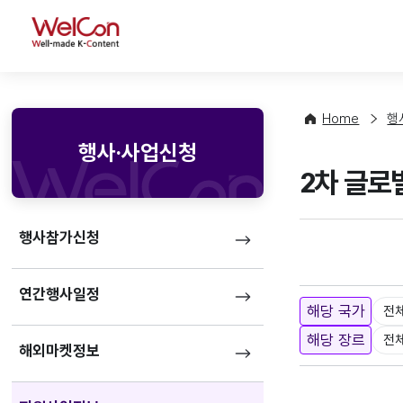
WelCon
Home
행
행사·사업신청
2차 글로
행사참가신청
연간행사일정
해당 국가
전
해당 장르
전
해외마켓정보