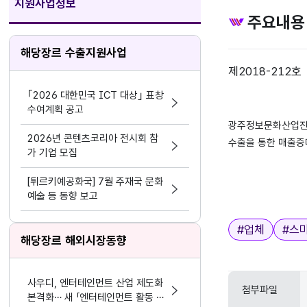
지원사업정보
주요내용
해당장르 수출지원사업
제2018-212
｢2026 대한민국 ICT 대상｣ 표창
수여계획 공고
광주정보문화산업진흥
2026년 콘텐츠코리아 전시회 참
수출을 통한 매출증
가 기업 모집
[튀르키예공화국] 7월 주재국 문화
예술 등 동향 보고
태그
#
업체
#
스
해당장르 해외시장동향
사우디, 엔터테인먼트 산업 제도화
첨부파일
본격화… 새 「엔터테인먼트 활동 및