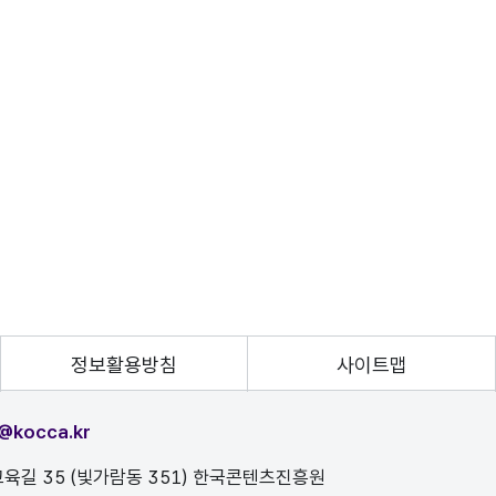
정보활용방침
사이트맵
@kocca.kr
육길 35 (빛가람동 351) 한국콘텐츠진흥원