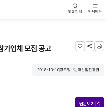
통합검색
전체메뉴
참가업체 모집 공고
관심사 등록하기
URL 공유하
인쇄
2018-10-10
광주정보문화산업진흥원
등록일
수집기관
원문보기