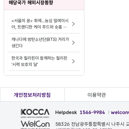
해당국가 해외시장동향
<서울의 꿈> 화제...농심 말레이시
아, 트렌디한 케이 푸드와 숏폼 마
케팅 결합
캐나다에 방탄소년단(BTS) 거리가
생긴다
한국과 필리핀이 함께하는 필리핀
‘시력 보호의 달’
개인정보처리방침
이용약관
Helpdesk
1566-9984
welcon
58326 전남광주통합특별시 나주시 교