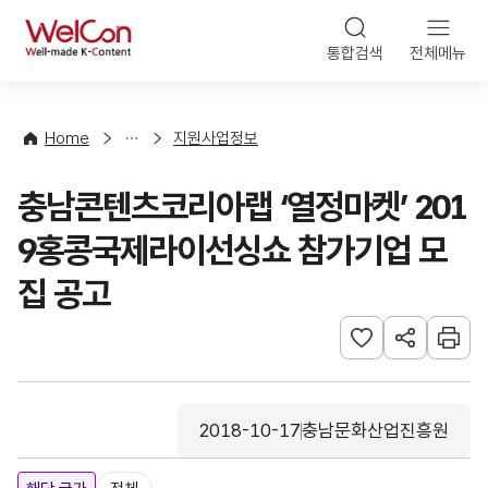
본문 바로가기
WelCon
통합검색
전체메뉴
행
사
·
사
Home
지원사업정보
업
신
충남콘텐츠코리아랩 ‘열정마켓’ 201
청
9홍콩국제라이선싱쇼 참가기업 모
집 공고
관심사 등록하기
URL 공유하
인쇄
2018-10-17
충남문화산업진흥원
등록일
수집기관