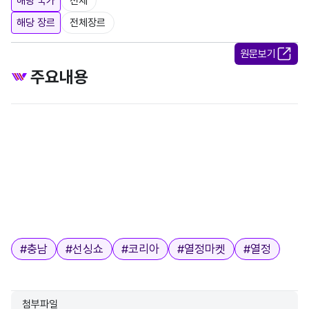
해당 국가
전체
해당 장르
전체장르
원문보기
주요내용
태그
#
충남
#
선싱쇼
#
코리아
#
열정마켓
#
열정
첨부파일