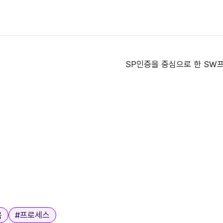
육
#
프로세스