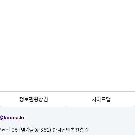
정보활용방침
사이트맵
@kocca.kr
육길 35 (빛가람동 351) 한국콘텐츠진흥원