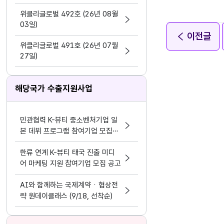
지원 활동법」 제정
위클리글로벌 492호 (26년 08월
03일)
이전글
위클리글로벌 491호 (26년 07월
27일)
해당국가 수출지원사업
민관협력 K-뷰티 중소벤처기업 일
본 데뷔 프로그램 참여기업 모집공
고
한류 연계 K-뷰티 태국 진출 미디
어 마케팅 지원 참여기업 모집 공고
AI와 함께하는 국제계약ㆍ협상전
략 원데이클래스 (9/18, 선착순)