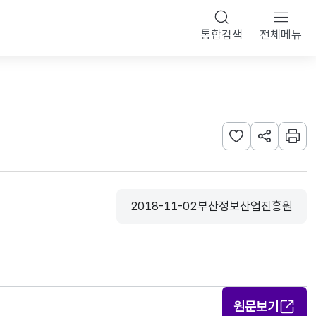
통합검색
전체메뉴
관심사 등록하기
URL 공유하
인쇄
2018-11-02
부산정보산업진흥원
등록일
수집기관
원문보기