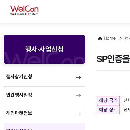
WelCon
Home
행
행사·사업신청
SP인증을
행사참가신청
연간행사일정
해당 국가
전
해당 장르
전
해외마켓정보