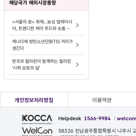
해당국가 해외시장동향
<서울의 꿈> 화제...농심 말레이시
아, 트렌디한 케이 푸드와 숏폼 마
케팅 결합
캐나다에 방탄소년단(BTS) 거리가
생긴다
한국과 필리핀이 함께하는 필리핀
‘시력 보호의 달’
개인정보처리방침
이용약관
Helpdesk
1566-9984
welcon
58326 전남광주통합특별시 나주시 교