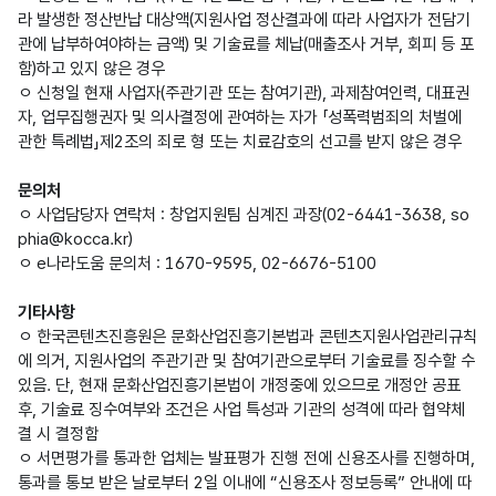
라 발생한 정산반납 대상액(지원사업 정산결과에 따라 사업자가 전담기
관에 납부하여야하는 금액) 및 기술료를 체납(매출조사 거부, 회피 등 포
함)하고 있지 않은 경우
ㅇ 신청일 현재 사업자(주관기관 또는 참여기관), 과제참여인력, 대표권
자, 업무집행권자 및 의사결정에 관여하는 자가 「성폭력범죄의 처벌에
관한 특례법」제2조의 죄로 형 또는 치료감호의 선고를 받지 않은 경우
문의처
ㅇ 사업담당자 연락처 : 창업지원팀 심계진 과장(02-6441-3638, so
phia@kocca.kr)
ㅇ e나라도움 문의처 : 1670-9595, 02-6676-5100
기타사항
ㅇ 한국콘텐츠진흥원은 문화산업진흥기본법과 콘텐츠지원사업관리규칙
에 의거, 지원사업의 주관기관 및 참여기관으로부터 기술료를 징수할 수
있음. 단, 현재 문화산업진흥기본법이 개정중에 있으므로 개정안 공표
후, 기술료 징수여부와 조건은 사업 특성과 기관의 성격에 따라 협약체
결 시 결정함
ㅇ 서면평가를 통과한 업체는 발표평가 진행 전에 신용조사를 진행하며,
통과를 통보 받은 날로부터 2일 이내에 “신용조사 정보등록” 안내에 따