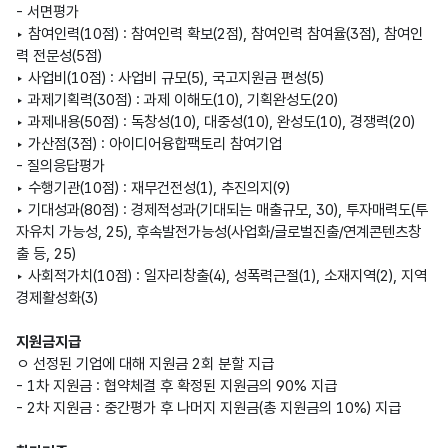
- 서면평가
‣ 참여인력(10점) : 참여인력 확보(2점), 참여인력 참여율(3점), 참여인
력 전문성(5점)
‣ 사업비(10점) : 사업비 규모(5), 국고지원금 편성(5)
‣ 과제기획력(30점) : 과제 이해도(10), 기획완성도(20)
‣ 과제내용(50점) : 독창성(10), 대중성(10), 완성도(10), 경쟁력(20)
‣ 가산점(3점) : 아이디어융합팩토리 참여기업
- 질의응답평가
‣ 수행기관(10점) : 재무건전성(1), 추진의지(9)
‣ 기대성과(80점) : 경제적성과(기대되는 매출규모, 30), 투자매력도(투
자유치 가능성, 25), 후속발전가능성(사업화/글로벌진출/연계콘텐츠창
출 등, 25)
‣ 사회적가치(10점) : 일자리창출(4), 성폭력근절(1), 소재지역(2), 지역
경제활성화(3)
지원금지급
ㅇ 선정된 기업에 대해 지원금 2회 분할 지급
- 1차 지원금 : 협약체결 후 확정된 지원금의 90% 지급
- 2차 지원금 : 중간평가 후 나머지 지원금(총 지원금의 10%) 지급