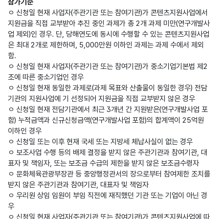
참가기준
ㅇ 신청일 현재 사업자(주관기관 또는 참여기관)가 콘텐츠지원사업에서
지원금을 직접 교부받아 추진 중인 과제가 총 2개 과제 미만(연구개발사
업 제외)인 경우. 단, 당해연도에 동시에 수행할 수 있는 콘텐츠지원사업
은 최대 2개로 제한하며, 5,000만원 이하인 과제는 과제 수에서 제외
함.
ㅇ 신청일 현재 사업자(주관기관 또는 참여기관)가 중소기업기본법 제2
조에 따른 중소기업인 경우
ㅇ 신청일 현재 동일한 과제로(과제 목표와 산출물이 동일한 경우) 전담
기관의 지원사업에 기 선정되어 지원금을 직접 교부받지 않은 경우
ㅇ 신청일 현재 전담기관에서 최근 3개년 간 지원받은(연구개발사업 포
함) 누적금액과 신규신청금액(연구개발사업 포함)의 합계액이 25억원
이하인 경우
ㅇ 신청일 또는 이후 현재 국세 또는 지방세 체납사실이 없는 경우
ㅇ 보조사업 수행 등의 배제 결정을 받지 않은 주관기관과 참여기관, 대
표자 및 책임자, 또는 보조금 수급의 제한을 받지 않은 보조금수령자
ㅇ 문화체육관광부장관 등 중앙행정관서의 장으로부터 참여제한 조치를
받지 않은 주관기관과 참여기관, 대표자 및 책임자
ㅇ 우리원 상임 임원이 부임 직전에 재직했던 기관 또는 기업이 아닌 경
우
ㅇ 신청일 현재 사업자(주관기관 또는 참여기관)가 콘텐츠지원사업에 따