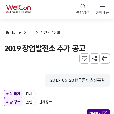
본문 바로가기
WelCon
통합검색
전체메뉴
행
사
·
사
Home
지원사업정보
업
신
2019 창업발전소 추가 공고
청
관심사 등록하기
URL 공유하
인쇄
2019-05-28
한국콘텐츠진흥원
등록일
수집기관
해당 국가
전체
해당 장르
일반
전체장르
원문보기