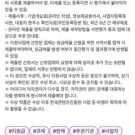
라 서류를 제출하어야 함. 미제출 또는 등록지연 시 평가에서 불이익이
있을 수 있음.
- 제출서류 : 기업개요표(온라인 작성), 정보제공동의서, 사업자등록증
사본, 대표자 현주소 확인자료(주민등록등본 등), 최근 3년 간 재무제표
- 온라인 제출을 원칙으로 하며, 제출 세부방법을 서면평가 통과 업체 대
상으로 추후 안내함.
ㅇ 지원사업에 선정된 업체는 임금체불 근절을 위한 서약서를 협약 시
제출하여야하며, 임금체불 발생 여부가 중간평가 및 결과평가에 반영될
수 있음
ㅇ 제출된 신청서는 신청업체의 요청에 의해 임의로 추가 또는 보완될
수 없으며, 일체의 서류는 반환하지 않습니다.
ㅇ 타 공모전 수상작, 유사 지원사업 수상작 등은 응모가 불가하며, 상기
사실이 확인된 경우 수상 취소. 시상금 환수 등 조치될 수 있습니다.
ㅇ 아이디어 저작권자가 다수일 경우, 저작권의 권리 관계를 대표하는
자를 명확하게 명시하여 제출해야 합니다.
ㅇ 수상 작품은 수상 이후 한국콘텐츠진흥원 사업 등 비영리 목적에 따
라 활용될 수 있습니다.
태그
#
지원금
#
과제
#
현재
#
주관기관
#
사업자