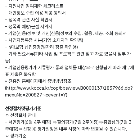
- 지원사업 참여제한 체크리스트
- 개인정보 수집·이용·제공 동의서
- 성폭력 관련 사실 확인서
- 성폭력 예방/근절 서약서
- 기업(신용)정보 및 개인(신용)정보의 수집․활용․제공․조회 동의서
- 사업자등록증 사본(기업 소재지역 확인용)
- 4대보험 납입증명(일자리 창출 확인용)
- 기타 필요서류(기타 사업 및 프로젝트 관련 참고 자료 있을시 첨부 가
능)
* 기업신용평가가 서류평가 통과 업체를 대상으로 진행됨에 따라 재무제
표 제출은 불요함
* 진흥원 홈페이지에서 증빙방법참조
(http://www.kocca.kr/cop/bbs/view/B0000137/1837966.do?
menuNo=200827¬icevent=Y)
선정절차및평가기준
ㅇ 선정절차 안내
- 서면평가(6월 4주 예정) ⇒질의평가(7월 2주예정)⇒종합심의(7월 3
주예정)⇒선정 ※ 평가일정은 내부 사정에 따라 변동될 수 있습니다.
ㅇ 평가기준