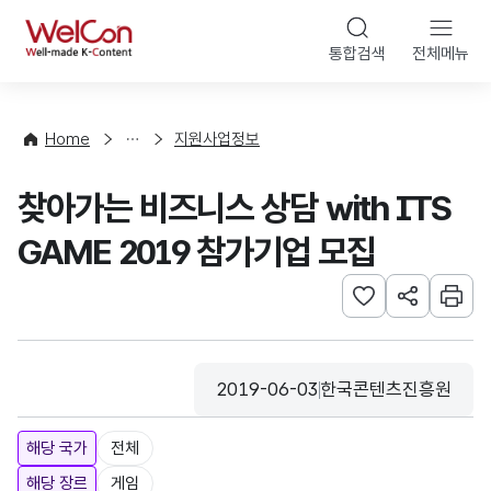
본문 바로가기
WelCon
통합검색
전체메뉴
행
사
·
사
Home
지원사업정보
업
신
찾아가는 비즈니스 상담 with ITS
청
GAME 2019 참가기업 모집
관심사 등록하기
URL 공유하
인쇄
2019-06-03
한국콘텐츠진흥원
등록일
수집기관
해당 국가
전체
해당 장르
게임