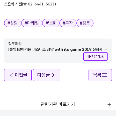
조은희 사원(☎ 02-6441-3621)
태그
#
상담
#
마케팅
#
법률
#
투자
#
검토
첨부파일
[붙임]찾아가는 비즈니스 상담 with its game 2019 신청서.h
wp
내려받기
이전글
다음글
목록
관련기관 바로가기