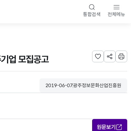
통합검색
전체메뉴
주기업 모집공고
관심사 등록하기
URL 공유하
인쇄
2019-06-07
광주정보문화산업진흥원
등록일
수집기관
원문보기