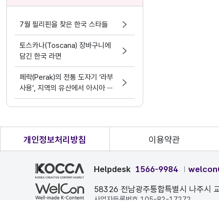
7월 필리핀을 찾은 한국 스타들
토스카나(Toscana) 장바구니에
담긴 한국 라면
페락(Perak)의 전통 도자기 ‘라부
사용’, 지역의 유산에서 아시아 문
화 교류의 가능성으로
개인정보처리방침
이용약관
Helpdesk
1566-9984
welcon
58326 전남광주통합특별시 나주시 교
사업자등록번호 105-82-17272
본 페이지에 게시된 이메일 주소가 자동 수집되는 것을 거부하며