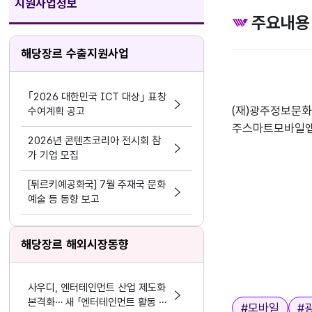
지원사업정보
주요내용
해당장르 수출지원사업
｢2026 대한민국 ICT 대상｣ 표창
(재)광주정보문
수여계획 공고
주스마트모바일앱
2026년 콘텐츠코리아 전시회 참
가 기업 모집
[튀르키예공화국] 7월 주재국 문화
예술 등 동향 보고
해당장르 해외시장동향
사우디, 엔터테인먼트 산업 제도화
본격화… 새 「엔터테인먼트 활동 및
태그
#
모바일
#