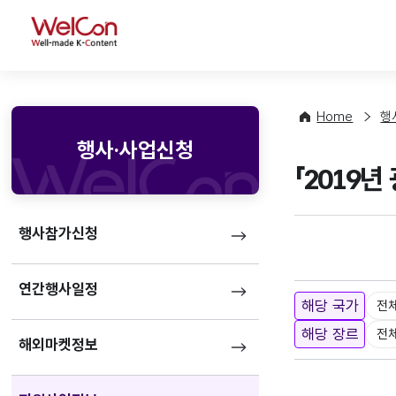
WelCon
Home
행
행사·사업신청
「2019
행사참가신청
연간행사일정
해당 국가
전
해당 장르
전
해외마켓정보