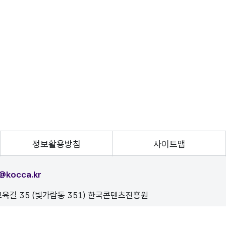
정보활용방침
사이트맵
@kocca.kr
육길 35 (빛가람동 351) 한국콘텐츠진흥원
, 이를 위반시 정보통신법에 의해 처벌됨을 유념하시기 바랍니다.