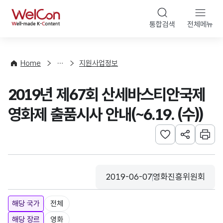
본문 바로가기
WelCon
통합검색
전체메뉴
행
사
·
사
Home
지원사업정보
업
신
2019년 제67회 산세바스티안국제
청
영화제 출품시사 안내(~6.19. (수))
관심사 등록하기
URL 공유하
인쇄
2019-06-07
영화진흥위원회
등록일
수집기관
해당 국가
전체
해당 장르
영화