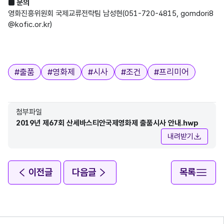
■ 문의
영화진흥위원회 국제교류전략팀 남성현(051-720-4815, gomdori8
@kofic.or.kr)

태그
#
출품
#
영화제
#
시사
#
조건
#
프리미어
첨부파일
2019년 제67회 산세바스티안국제영화제 출품시사 안내.hwp
내려받기
이전글
다음글
목록