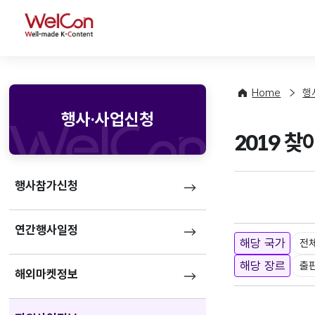
WelCon
Home
행
행사·사업신청
2019 
행사참가신청
연간행사일정
해당 국가
전
해당 장르
출
해외마켓정보