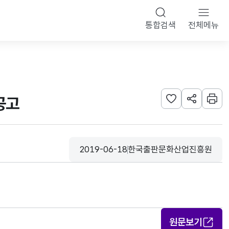
통합검색
전체메뉴
공고
관심사 등록하기
URL 공유하
인쇄
2019-06-18
한국출판문화산업진흥원
등록일
수집기관
원문보기