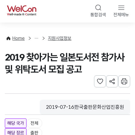
본문 바로가기
WelCon
통합검색
전체메뉴
행
사
·
사
Home
지원사업정보
업
신
2019 찾아가는 일본도서전 참가사
청
및 위탁도서 모집 공고
관심사 등록하기
URL 공유하
인쇄
2019-07-16
한국출판문화산업진흥원
등록일
수집기관
해당 국가
전체
해당 장르
출판