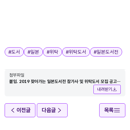
태그
#
도서
#
일본
#
위탁
#
위탁도서
#
일본도서전
첨부파일
붙임. 2019 찾아가는 일본도서전 참가사 및 위탁도서 모집 공고.h
wp
내려받기
이전글
다음글
목록