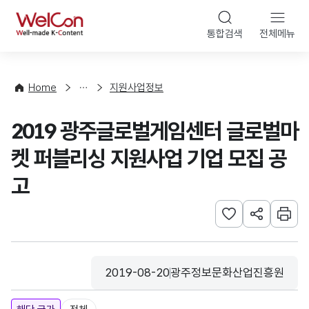
본문 바로가기
WelCon
통합검색
전체메뉴
행
사
·
사
Home
지원사업정보
업
신
2019 광주글로벌게임센터 글로벌마
청
켓 퍼블리싱 지원사업 기업 모집 공
고
관심사 등록하기
URL 공유하
인쇄
2019-08-20
광주정보문화산업진흥원
등록일
수집기관