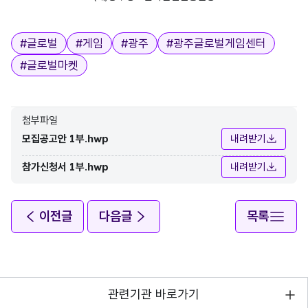
태그
#
글로벌
#
게임
#
광주
#
광주글로벌게임센터
#
글로벌마켓
첨부파일
모집공고안 1부.hwp
내려받기
참가신청서 1부.hwp
내려받기
이전글
다음글
목록
관련기관 바로가기