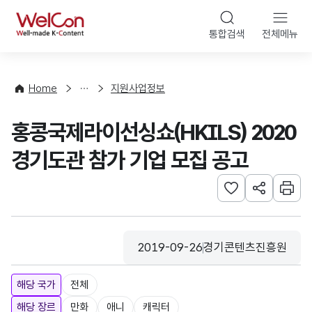
본문 바로가기
WelCon
통합검색
전체메뉴
행
사
·
사
Home
지원사업정보
업
신
홍콩국제라이선싱쇼(HKILS) 2020
청
경기도관 참가 기업 모집 공고
관심사 등록하기
URL 공유하
인쇄
2019-09-26
경기콘텐츠진흥원
등록일
수집기관
해당 국가
전체
해당 장르
만화
애니
캐릭터