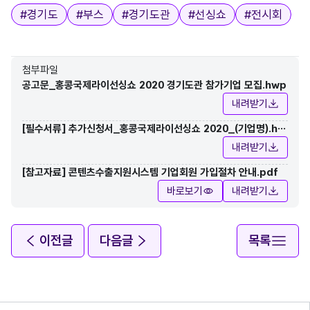
태그
#
경기도
#
부스
#
경기도관
#
선싱쇼
#
전시회
첨부파일
공고문_홍콩국제라이선싱쇼 2020 경기도관 참가기업 모집.hwp
내려받기
[필수서류] 추가신청서_홍콩국제라이선싱쇼 2020_(기업명).hw
p
내려받기
[참고자료] 콘텐츠수출지원시스템 기업회원 가입절차 안내.pdf
바로보기
내려받기
이전글
다음글
목록