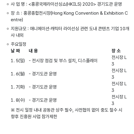
사 업 명 : <홍콩국제라이선싱쇼(HKILS) 2020> 경기도관 운영
장 소 : 홍콩종합전시장(Hong Kong Convention & Exhibition C
entre)
지원규모 : 애니메이션·캐릭터 라이선싱 관련 도내 콘텐츠 기업 10개
사 내외
주요일정
날 짜
내 용
장 소
전시장 L
1. 5(일)
- 전시장 점검 및 부스 설치, 디스플레이
3
전시장 L
1. 6(월)
- 경기도관 운영
3
전시장 L
1. 7(화)
- 경기도관 운영
3
전시장 L
1. 8(수)
- 경기도관 운영
3
※ 전시 일정 내내 공동관 상주 필수, 사전협의 없이 중도 철수 시
향후 진흥원 사업 참가제한