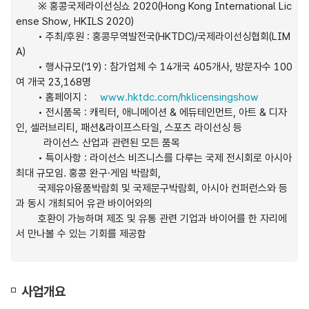
	※ 홍콩국제라이선싱쇼 2020(Hong Kong International Lic
ense Show, HKILS 2020)

	• 주최/후원 : 홍콩무역발전국(HKTDC)/국제라이선싱협회(LIM
A)

	• 행사규모(‘19) : 참가업체 수 14개국 405개사, 방문자수 100
여 개국 23,168명

	• 홈페이지 : 
www.hktdc.com/hklicensingshow
	• 전시품목 : 캐릭터, 애니메이션 & 에듀테인먼트, 아트 & 디자
인, 셀러브리티, 패션&라이프스타일, 스포츠 라이선싱 등

	  라이선스 산업과 관련된 모든 품목

	• 특이사항 : 라이선스 비즈니스를 다루는 국제 전시회로 아시아 
최대 규모임. 홍콩 완구·게임 박람회,

	국제유아용품박람회 및 국제문구박람회, 아시아 컨퍼런스와 등
과 동시 개최되어 유관 바이어와의

	호환이 가능하며 제조 및 유통 관련 기업과 바이어를 한 자리에
서 만나볼 수 있는 기회를 제공함

사업개요