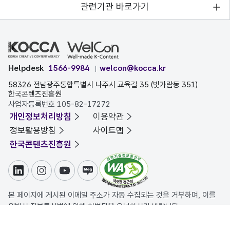
관련기관 바로가기
Helpdesk
1566-9984
welcon@kocca.kr
58326 전남광주통합특별시 나주시 교육길 35 (빛가람동 351)
한국콘텐츠진흥원
사업자등록번호 105-82-17272
개인정보처리방침
이용약관
정보활용방침
사이트맵
한국콘텐츠진흥원
링크드인
인스타그램
유튜브
블로그
본 페이지에 게시된 이메일 주소가 자동 수집되는 것을 거부하며, 이를
위반시 정보통신법에 의해 처벌됨을 유념하시기 바랍니다.
COPYRIGHT ⓒ 한국콘텐츠진흥원. ALL RIGHTS RESERVED.