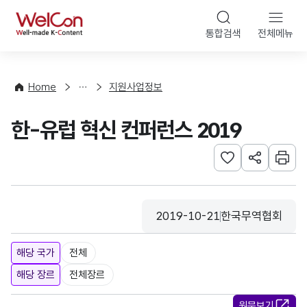
본문 바로가기
WelCon
통합검색
전체메뉴
행
사
·
사
Home
지원사업정보
업
신
한-유럽 혁신 컨퍼런스 2019
청
관심사 등록하기
URL 공유하
인쇄
2019-10-21
한국무역협회
등록일
수집기관
해당 국가
전체
해당 장르
전체장르
원문보기