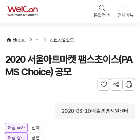
본문 바로가기
WelCon
통합검색
전체메뉴
행
사
·
사
Home
지원사업정보
업
신
2020 서울아트마켓 팸스초이스(PA
청
MS Choice) 공모
관심사 등록하기
URL 공유하
인쇄
2020-03-10
예술경영지원센터
등록일
수집기관
해당 국가
전체
해당 장르
공연