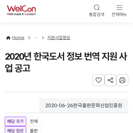
본문 바로가기
WelCon
통합검색
전체메뉴
행
사
·
사
Home
지원사업정보
업
신
2020년 한국도서 정보 번역 지원 사
청
업 공고
관심사 등록하기
URL 공유하
인쇄
2020-06-26
한국출판문화산업진흥원
등록일
수집기관
해당 국가
전체
해당 장르
출판