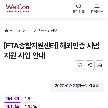
본문 바로가기
WelCon
통합검색
전체메뉴
행
사
·
사
Home
지원사업정보
업
신
[FTA종합지원센터] 해외인증 시범
청
지원 사업 안내
관심사 등록하기
URL 공유하
인쇄
2020-07-23
한국무역협회
등록일
수집기관
해당 국가
전체
해당 장르
전체장르