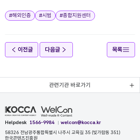
태그
#
해외인증
#
시범
#
종합지원센터
이전글
다음글
목록
관련기관 바로가기
Helpdesk
1566-9984
welcon@kocca.kr
58326 전남광주통합특별시 나주시 교육길 35 (빛가람동 351)
한국콘텐츠진흥원