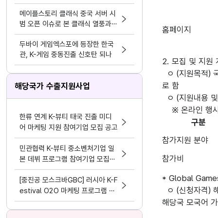
모바일>
메이플스토리 클래식 중국 서버 시
범 오픈 이슈로 본 클래식 열풍과
홈페이지
시의성
두바이 게임엑스포에 등장한 한국
관, K-게임 중동진출 신호탄 되나
2. 모집 및 지원 
  ㅇ (지원목적) 국내 중소 게임사의 디지털(온라인) 마켓에 대한 사전경험과 운영 노하우 지원을 통해 향후 글로벌 게임시장 진출 기회 확대를 목적으
로 함

해당국가 수출지원사업
  ㅇ (지원내용 및 지원규모) 행사 참가비 지원

한류 연계 K-뷰티 태국 진출 미디
구분
어 마케팅 지원 참여기업 모집 공고
참가지원 분야
민관협력 K-뷰티 중소벤처기업 일
참가비
본 데뷔 프로그램 참여기업 모집공
고
* Global Ga
[중진공 모스크바GBC] 러시아 K-F
  ㅇ (신청자격) 해외시장 진출을 희망하는 국내 게임관련 콘텐츠 보유기업으로 영어, 독일어(게임스컴), 일본어(도쿄게임쇼) 홍보영상 및 영어 혹은 
estival O2O 마케팅 프로그램 참
여기업 모집 공고(~8.19)
해당국 모국어 가