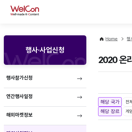
WelCon
Home
행
행사·사업신청
2020 
행사참가신청
연간행사일정
해당 국가
전
해당 장르
게
해외마켓정보