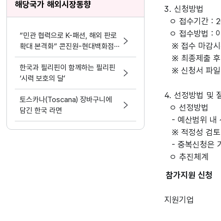
해당국가 해외시장동향
3. 신청방법

  ㅇ 접수기간 : 2020년 7월 27일(월) ~ 2020년 7월 28일(화) 16:00까지

  ㅇ 접수방법 : 이메일 접수(game2020@kocca.kr)

“민관 협력으로 K-패션, 해외 판로
   ※ 접수 마감시간(16:00) 이후 접수 시 무효처리 됨 (마감시간 엄수)

확대 본격화” 콘진원-현대백화점,
해외 진출 지원 업무협약 체결
   ※ 최종제출 후 수정 불가

한국과 필리핀이 함께하는 필리핀
   ※ 신청서 파일 첨부 필수 (직인 날인이 없는 신청서는 무효처리 됨)

‘시력 보호의 달’
4. 선정방법 및 절
토스카나(Toscana) 장바구니에
  ㅇ 선정방법

담긴 한국 라면
   - 예산범위 내 선착순 지원 예정. 필요시 적합성 검토

   ※ 적정성 검토항목 : 국내 게임기업 여부, 외국어(영어, 독일어, 일본어) 홍보영상 보유 여부, 외국어 가능인력 보유 여부, 중복지원 여부 등

   - 중복신청은 가능하나 접수결과에 따라 적정성 검토 등을 통해 조정가능

참가지원 신청
지원기업