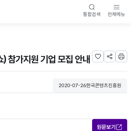
통합검색
전체메뉴
쇼) 참가지원 기업 모집 안내
관심사 등록하기
URL 공유하
인쇄
2020-07-26
한국콘텐츠진흥원
등록일
수집기관
원문보기