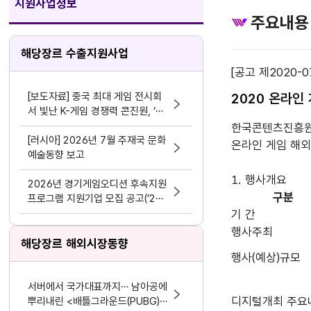
지원사업정보
주요내용
해당장르 수출지원사업
[공고 제2020-0
[보도자료] 중국 최대 게임 전시회
2020 온라인
서 빛난 K-게임 경쟁력 콘진원, ‘차
이나조이 2026’ 한국공동관 성료
한국콘텐츠진흥원은
[러시아] 2026년 7월 주재국 문화
온라인 게임 해외
예술동향 보고
2026년 경기게임오디션 후속지원
구분
프로그램 지원기업 모집 공고(’24
~’25년 선정기업 대상)
기 간
행사주최
해당장르 해외시장동향
행사(예상)규모
서버에서 국가대표까지… 남아공에
디지털개최 주요
뿌리내린 <배틀그라운드(PUBG)