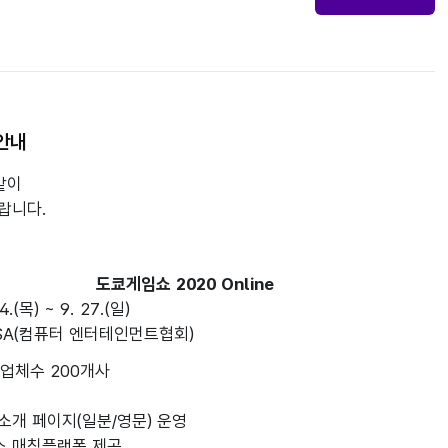
안내
이

니다.

도쿄게임쇼 2020 Online
24.(목) ~ 9. 27.(일)
SA(컴퓨터 엔터테인먼트협회)
업체수 200개사
 소개 페이지(일분/영문) 운영
스 매칭플랫폼 제공