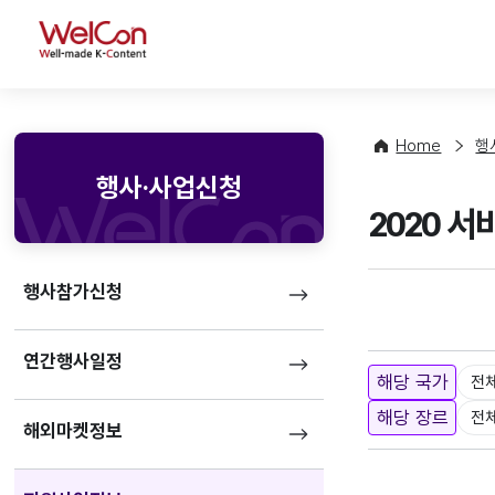
WelCon
Home
행
행사·사업신청
2020 
행사참가신청
연간행사일정
해당 국가
전
해당 장르
전
해외마켓정보