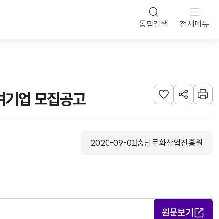
통합검색
전체메뉴
참여기업 모집공고
관심사 등록하기
URL 공유하
인쇄
2020-09-01
충남문화산업진흥원
등록일
수집기관
원문보기