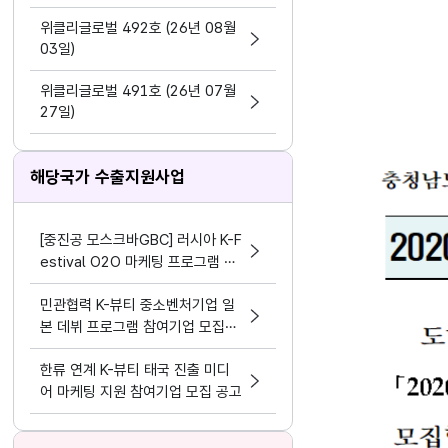
지원 활동법」 제정
위클리글로벌 492호 (26년 08월
03일)
위클리글로벌 491호 (26년 07월
27일)
해당국가 수출지원사업
[중진공 모스크바GBC] 러시아 K-F
estival O2O 마케팅 프로그램 참
여기업 모집 공고(~8.19)
민관협력 K-뷰티 중소벤처기업 일
본 데뷔 프로그램 참여기업 모집공
고
한류 연계 K-뷰티 태국 진출 미디
어 마케팅 지원 참여기업 모집 공고