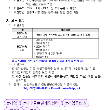
태그
#
게임
#
대구글로벌게임센터
#
게임콘텐츠