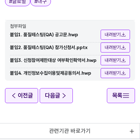
#
글로벌
#
대구
첨부파일
붙임1. 품질테스팅(QA) 공고문.hwp
내려받기
붙임2. 품질테스팅(QA) 참가신청서.pptx
내려받기
붙임3. 신청참여제한대상 여부확인확약서.hwp
내려받기
붙임4. 개인정보수집이용및제공동의서.hwp
내려받기
이전글
다음글
목록
관련기관 바로가기