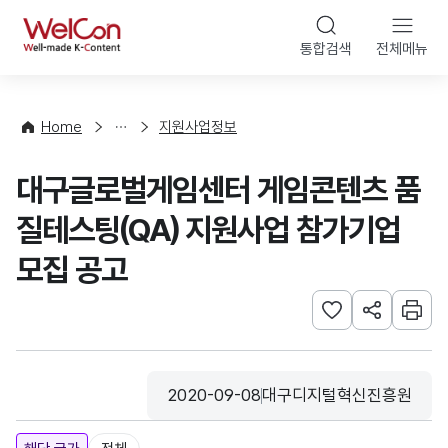
본문 바로가기
WelCon
통합검색
전체메뉴
행
사
·
사
Home
지원사업정보
업
신
대구글로벌게임센터 게임콘텐츠 품
청
질테스팅(QA) 지원사업 참가기업
모집 공고
관심사 등록하기
URL 공유하
인쇄
2020-09-08
대구디지털혁신진흥원
등록일
수집기관