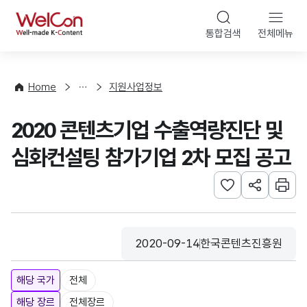
본문 바로가기
WelCon
통합검색
전체메뉴
행
사
·
사
Home
지원사업정보
업
신
2020 콘텐츠기업 수출역량진단 및
청
심화컨설팅 참가기업 2차 모집 공고
관심사 등록하기
URL 공유하
인쇄
2020-09-14
한국콘텐츠진흥원
등록일
수집기관
해당 국가
전체
해당 장르
전체장르