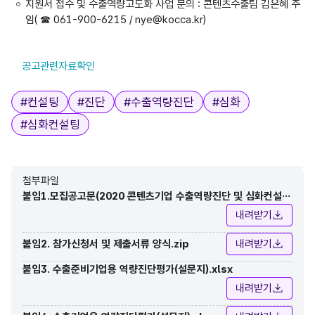
지원서 접수 및 수출역량고도화 사업 문의 : 콘텐츠수출팀 김은혜 주
임( ☎ 061-900-6215 / nye@kocca.kr)
공고관련자료확인
태그
#
컨설팅
#
진단
#
수출역량진단
#
심화
#
심화컨설팅
첨부파일
붙임1.모집공고문(2020 콘텐츠기업 수출역량진단 및 심화컨설팅
참가기업 2차 모집).hwp
내려받기
붙임2. 참가신청서 및 제출서류 양식.zip
내려받기
붙임3. 수출준비기업용 역량진단평가(설문지).xlsx
내려받기