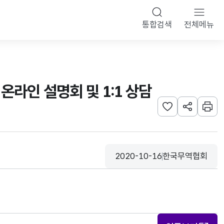
통합검색
전체메뉴
t 온라인 설명회 및 1:1 상담
관심사 등록하기
URL 공유하
인쇄
2020-10-16
한국무역협회
등록일
수집기관