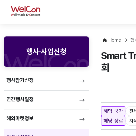
WelCon
Home
행
행사·사업신청
Smart 
회
행사참가신청
연간행사일정
해당 국가
전
해외마켓정보
해당 장르
지