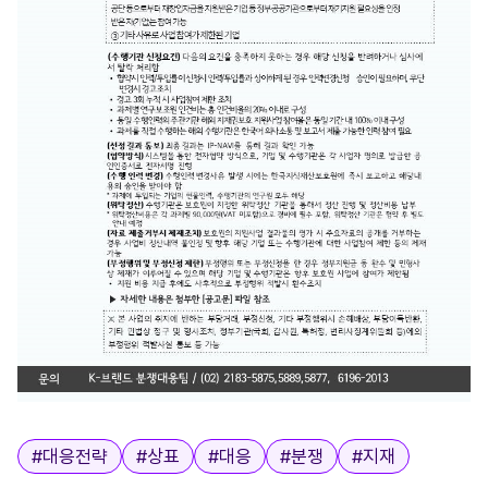
태그
#
대응전략
#
상표
#
대응
#
분쟁
#
지재