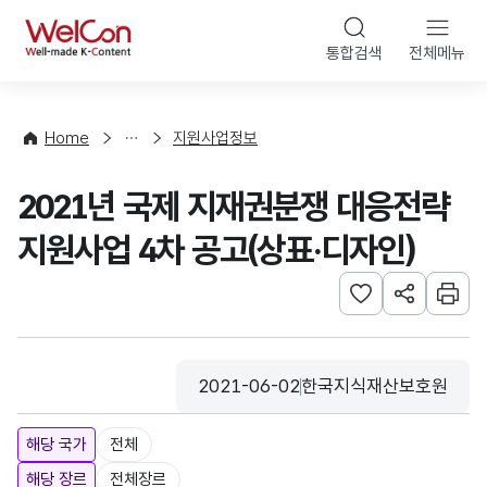
본문 바로가기
WelCon
통합검색
전체메뉴
행
사
·
사
Home
지원사업정보
업
신
2021년 국제 지재권분쟁 대응전략
청
지원사업 4차 공고(상표·디자인)
관심사 등록하기
URL 공유하
인쇄
2021-06-02
한국지식재산보호원
등록일
수집기관
해당 국가
전체
해당 장르
전체장르