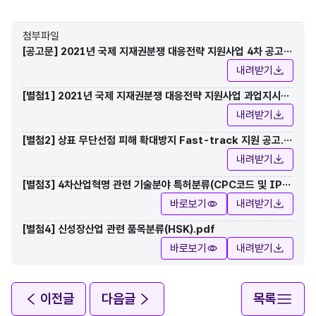
첨부파일
[공고문] 2021년 국제 지재권분쟁 대응전략 지원사업 4차 공고
(상표디자인).hwp
내려받기
[별첨1] 2021년 국제 지재권분쟁 대응전략 지원사업 과업지시서
(상표디자인).hwp
내려받기
[별첨2] 상표 무단선점 피해 확대방지 Fast-track 지원 공고.h
wp
내려받기
[별첨3] 4차산업혁명 관련 기술분야 특허분류(CPC코드 및 IPC
분류).pdf
바로보기
내려받기
[별첨4] 신성장산업 관련 품목분류(HSK).pdf
바로보기
내려받기
이전글
다음글
목록