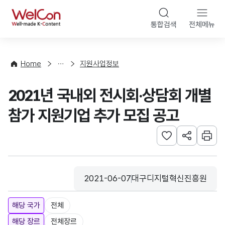
본문 바로가기
WelCon
통합검색
전체메뉴
행
사
·
사
Home
지원사업정보
업
신
2021년 국내외 전시회·상담회 개별
청
참가 지원기업 추가 모집 공고
관심사 등록하기
URL 공유하
인쇄
2021-06-07
대구디지털혁신진흥원
등록일
수집기관
해당 국가
전체
해당 장르
전체장르