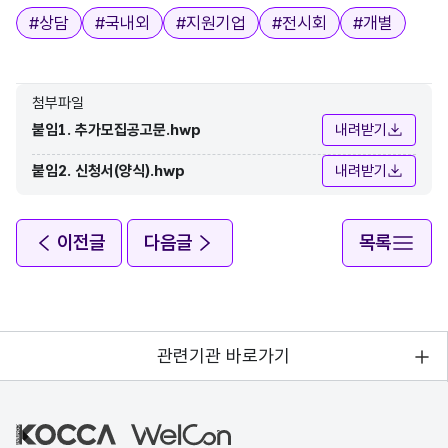
태그
#
상담
#
국내외
#
지원기업
#
전시회
#
개별
첨부파일
붙임1. 추가모집공고문.hwp
내려받기
붙임2. 신청서(양식).hwp
내려받기
이전글
다음글
목록
관련기관 바로가기