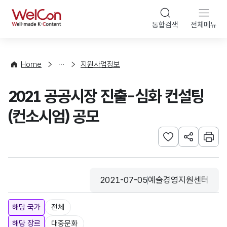
본문 바로가기
WelCon
통합검색
전체메뉴
행
사
·
사
Home
지원사업정보
업
신
2021 공공시장 진출-심화 컨설팅
청
(컨소시엄) 공모
관심사 등록하기
URL 공유하
인쇄
2021-07-05
예술경영지원센터
등록일
수집기관
해당 국가
전체
해당 장르
대중문화