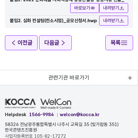
화 컨설팅 공모요강_재공모.pdf
바로보기
내려받기
붙임2. 심화 컨설팅(컨소시엄)_공모신청서.hwp
내려받기
이전글
다음글
목록
관련기관 바로가기
Helpdesk
1566-9984
welcon@kocca.kr
58326 전남광주통합특별시 나주시 교육길 35 (빛가람동 351)
한국콘텐츠진흥원
사업자등록번호 105-82-17272