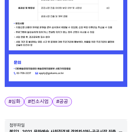
태그
#
심화
#
컨소시엄
#
공공
첨부파일
붙임1. 2021 문화예술 사회적경제 경영컨설팅-공공시장 진출_심