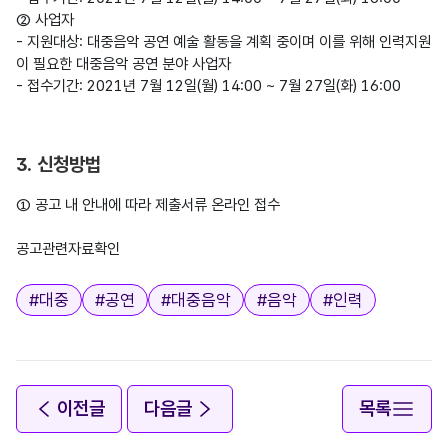
② 사업자

- 지원대상: 대중음악 공연 예술 활동을 계획 중이며 이를 위해 인력지원
이 필요한 대중음악 공연 분야 사업자

3. 신청방법
공고관련자료확인
태그
#
대중
#
공연
#
대중음악
#
음악
#
인력
이전글
다음글
목록