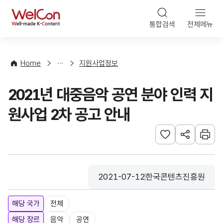
본문 바로가기
WelCon
통합검색
전체메뉴
행
사
·
사
Home
지원사업정보
업
신
2021년 대중음악 공연 분야 인력 지
청
원사업 2차 공고 안내
관심사 등록하기
URL 공유하
인쇄
2021-07-12
한국콘텐츠진흥원
등록일
수집기관
해당 국가
전체
해당 장르
음악
공연